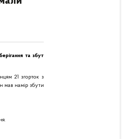
имали
берігання та збут
нцям 21 згорток з
н мав намір збути
ня.