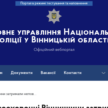
Портал в режимі тестування та наповнення
овне управління Націонал
оліції у Вінницькій област
Офіційний вебпортал
ам
Документи
Вакансії
Контакти
на допомога
ли неповнолітнього закладчика