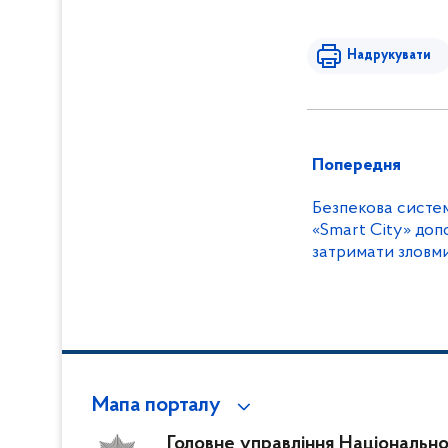
Надрукувати
Попередня
Безпекова систе
«Smart City» доп
затримати зловм
пенсіонера на по
Мапа порталу
Головне управління Національної