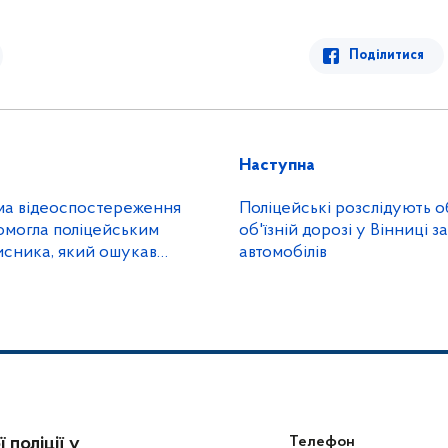
Поділитися
Наступна
ма відеоспостереження
Поліцейські розслідують 
омогла поліцейським
об'їзній дорозі у Вінниці з
исника, який ошукав
автомобілів
над 200 тисяч гривень
 поліції у
Телефон