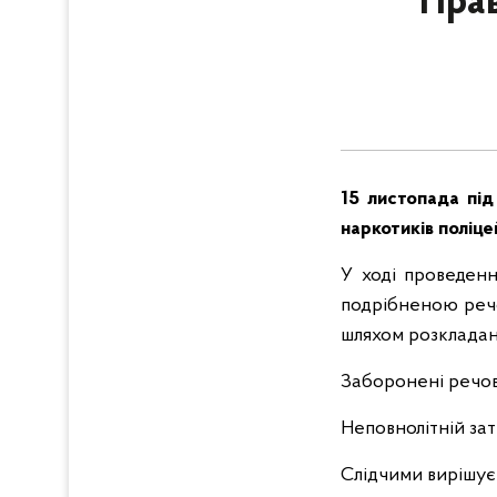
Прав
15 листопада під
наркотиків поліце
У ході проведенн
подрібненою речо
шляхом розкладан
Заборонені речов
Неповнолітній за
Слідчими вирішує