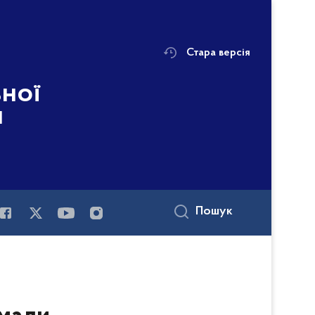
Стара версія
ьної
і
Пошук