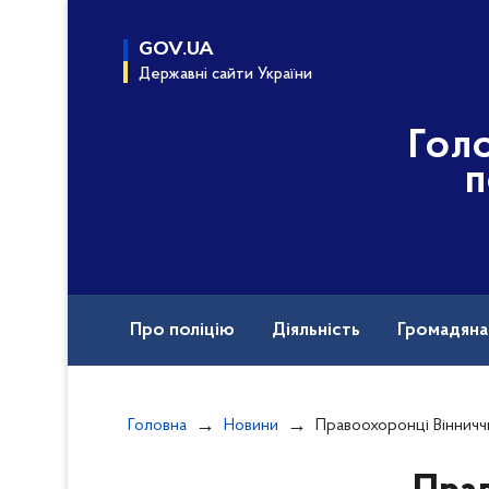
до
основного
GOV.UA
вмісту
Державні сайти України
Гол
п
Про поліцію
Діяльність
Громадян
Назавжди в строю
Міжнародна техніч
Головна
Новини
Правоохоронці Вінниччини затрима