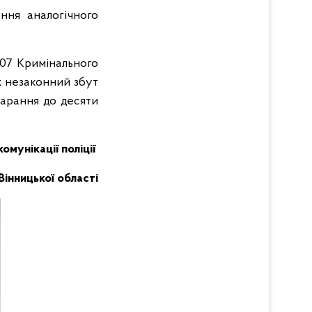
ння аналогічного
307 Кримінального
ж незаконний збут
карання до десяти
комунікації поліції
Вінницької області