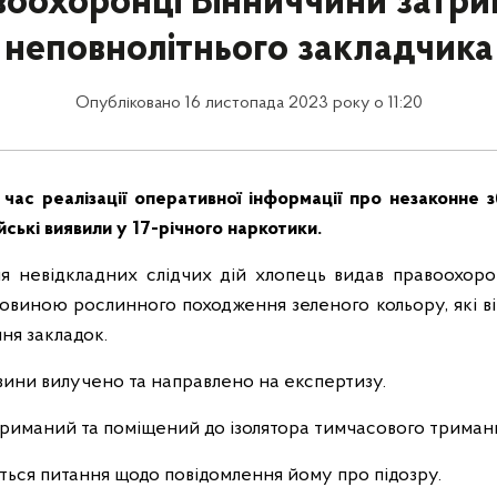
оохоронці Вінниччини затр
неповнолітнього закладчика
Опубліковано 16 листопада 2023 року о 11:20
 час реалізації оперативної інформації про незаконне з
йські виявили у 17-річного наркотики.
я невідкладних слідчих дій хлопець видав правоохоро
виною рослинного походження зеленого кольору, які ві
ня закладок.
ини вилучено та направлено на експертизу.
триманий та поміщений до ізолятора тимчасового триман
ться питання щодо повідомлення йому про підозру.