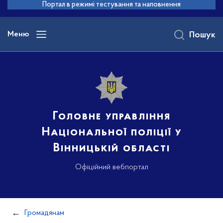
до
Портал в режимі тестування та наповнення
основного
вмісту
Меню
Пошук
Головне управління
Національної поліції у
Вінницькій області
Офіційний вебпортал
Громадянам