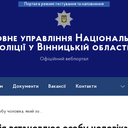
Портал в режимі тестування та наповнення
овне управління Націонал
оліції у Вінницькій област
Офіційний вебпортал
ам
Документи
Вакансії
Контакти
на допомога
ка, який зображений на фото