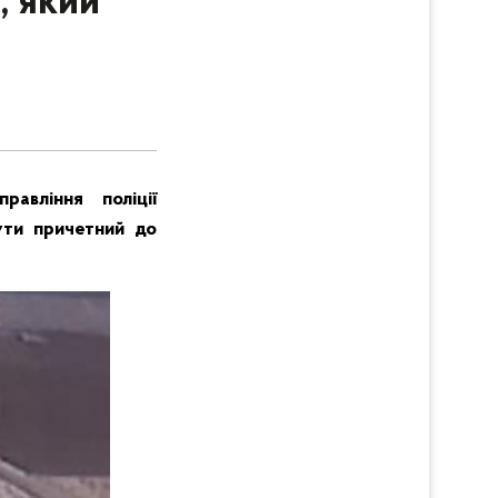
, який
авління поліції
ути причетний до