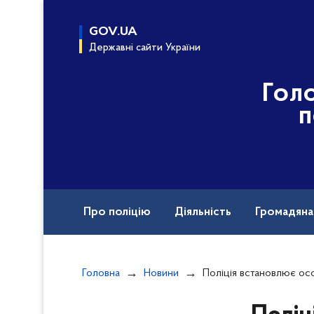
до
основного
GOV.UA
вмісту
Державні сайти України
Гол
п
Про поліцію
Діяльність
Громадян
Назавжди в строю
Міжнародна техніч
Головна
Новини
Поліція встановлює особу чолові