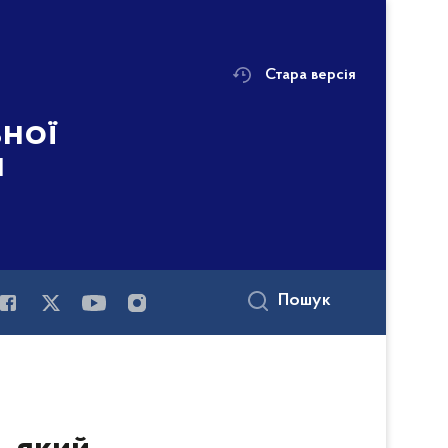
Стара версія
ьної
і
Пошук