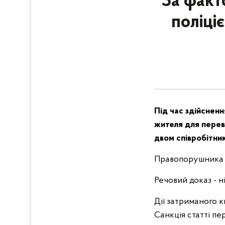
За факт
поліці
Під час здійсненн
жителя для переві
двом співробітник
Правопорушника 
Речовий доказ - н
Дії затриманого кв
Санкція статті пе