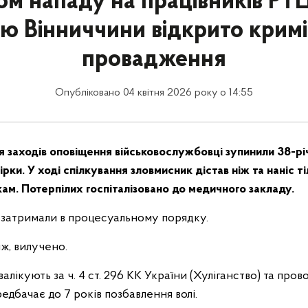
ом нападу на працівників РТ
єю Вінниччини відкрито крим
провадження
Опубліковано 04 квітня 2026 року о 14:55
я заходів оповіщення військовослужбовці зупинили 38-рі
рки. У ході спілкування зловмисник дістав ніж та наніс 
ам. Потерпілих госпіталізовано до медичного закладу.
затримали в процесуальному порядку.
іж, вилучено.
алікують за ч. 4 ст. 296 КК України (Хуліганство) та провод
редбачає до 7 років позбавлення волі.