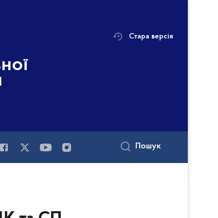
Стара версія
ьної
і
Пошук