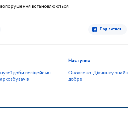
авопорушення встановлюються.
Поділитися
Наступна
нулої доби поліцейські
Оновлено. Дівчинку знайш
аркозбувачів
добре