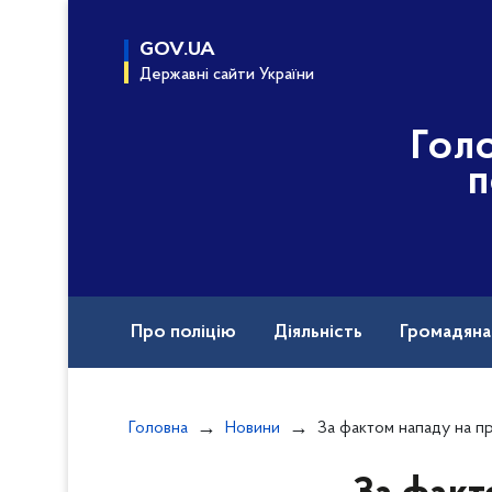
до
основного
GOV.UA
вмісту
Державні сайти України
Гол
п
Про поліцію
Діяльність
Громадян
Назавжди в строю
Міжнародна техніч
Головна
Новини
За фактом нападу на працівників РТЦК та СП поліці