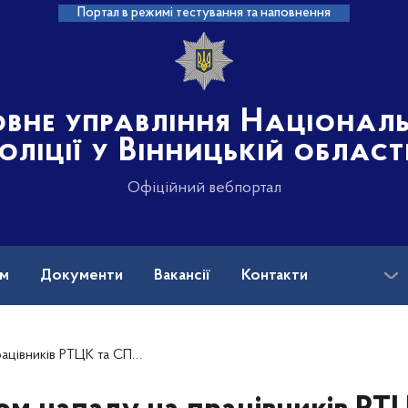
Портал в режимі тестування та наповнення
овне управління Націонал
оліції у Вінницькій област
Офіційний вебпортал
ам
Документи
Вакансії
Контакти
на допомога
єю Вінниччини відкрито кримінальне провадження