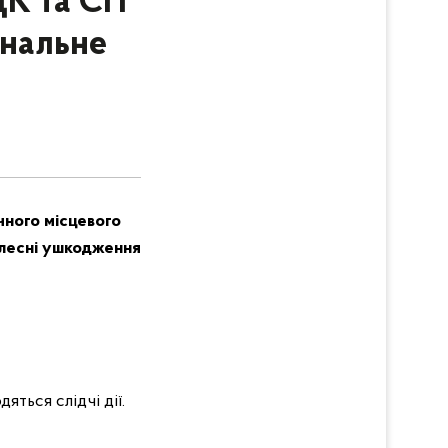
ЦК та СП
інальне
чного місцевого
тілесні ушкодження
яться слідчі дії.