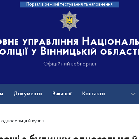
Портал в режимі тестування та наповнення
овне управління Націонал
оліції у Вінницькій област
Офіційний вебпортал
ам
Документи
Вакансії
Контакти
на допомога
– поліцейські Могилів-Подільщини затримали фігуранта