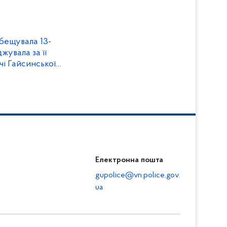
збещувала 13-
жувала за її
чі Гайсинської
ування
Електронна пошта
gupolice@vn.police.gov.
ua