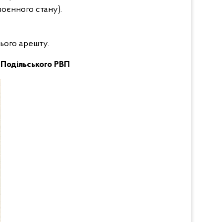
воєнного стану).
ього арешту.
-Подільського РВП