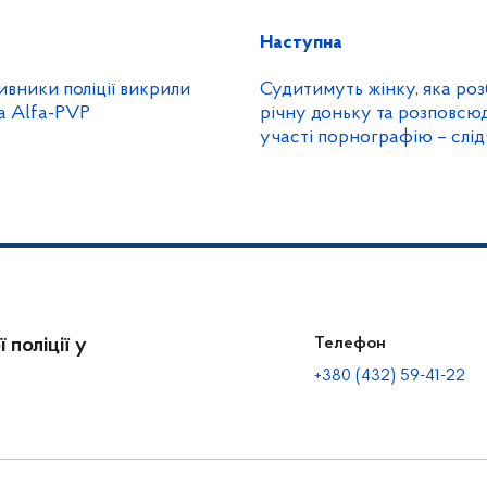
Наступна
ивники поліції викрили
Судитимуть жінку, яка ро
а Alfa-PVP
річну доньку та розповсюд
участі порнографію – слід
поліції завершили розслід
 поліції у
Телефон
+380 (432) 59-41-22