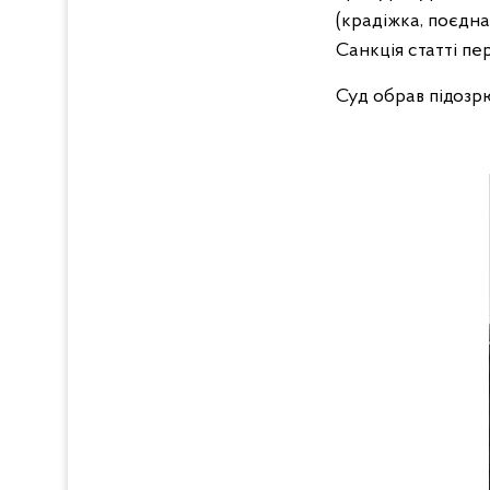
(крадіжка, поєдн
Санкція статті пе
Суд обрав підозр