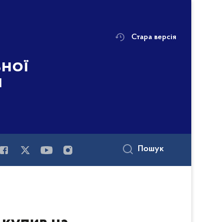
Стара версія
ьної
і
Пошук