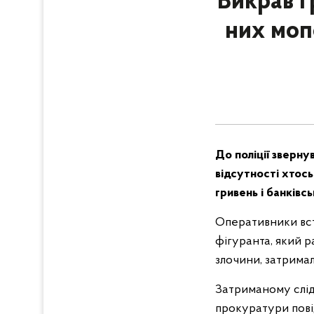
Викрав г
них моп
До поліції зверну
відсутності хтось
гривень і банківс
Оперативники вст
фігуранта, який р
злочини, затримал
Затриманому слід
прокуратури повід