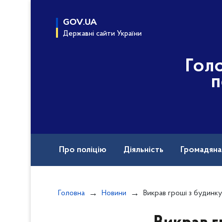
до
основного
GOV.UA
вмісту
Державні сайти України
Гол
п
Про поліцію
Діяльність
Громадян
Назавжди в строю
Міжнародна техніч
Головна
Новини
Викрав гроші з будинку односельця й купив на них мопед 