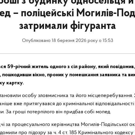
роші з будинку односельця й
ед – поліцейські Могилів-По
затримали фігуранта
Опубліковано 18 березня 2026 року о 15:53
вся 59-річний житель одного з сіл району, який повідомив,
, пошкодивши вікно, проник у помешкання заявника та ви
ьку картку.
ановили особу зловмисника та його місцеперебування. 
аніше вже притягувався до кримінальної відповідальності
и. За гроші потерпілого він придбав собі мопед.
чі за процесуального керівництва Могилів-Подільської о
омили про підозру за ч. 4 ст. 185 Кримінального кодексу