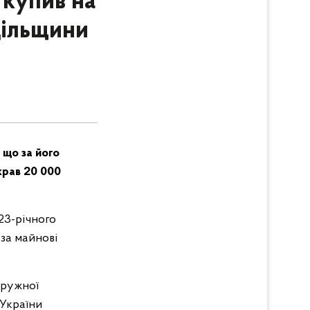
 купив на
дільщини
 що за його
крав 20 000
23-річного
 за майнові
кружної
 України