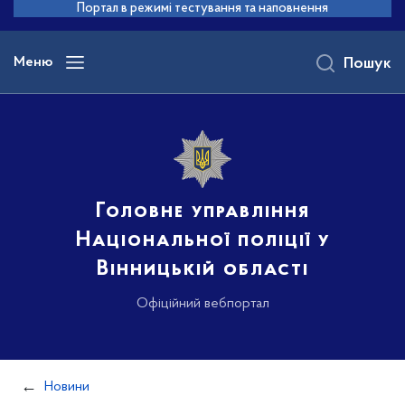
до
Портал в режимі тестування та наповнення
основного
вмісту
Меню
Пошук
Головне управління
Національної поліції у
Вінницькій області
Офіційний вебпортал
Новини