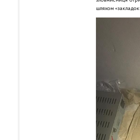
зловмисниця отри
шляхом «закладок»