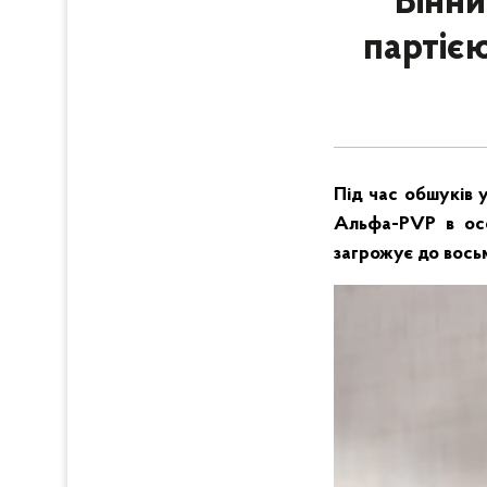
Вінни
партією
Під час обшуків 
Альфа-PVP в осо
загрожує до восьм