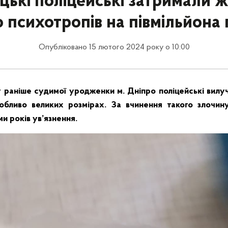
цькі поліцейські затримали ж
 психотропів на півмільйона
Опубліковано 15 лютого 2024 року о 10:00
у раніше судимої уродженки м. Дніпро поліцейські вилу
бливо великих розмірах. За вчинення такого злочин
и років ув’язнення.