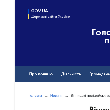
до
основного
GOV.UA
вмісту
Державні сайти України
Гол
п
Про поліцію
Діяльність
Громадян
Назавжди в строю
Міжнародна техніч
Головна
Новини
Вінницькі поліцейські затримали жінку з пар