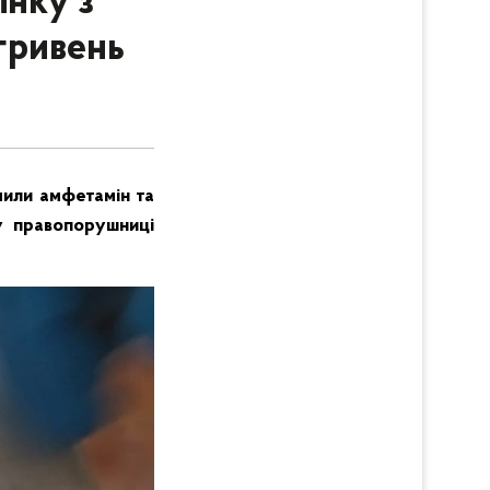
інку з
 гривень
чили амфетамін та
у правопорушниці