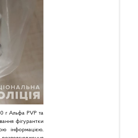
00 г Альфа PVP та
ивання фігурантки
ою інформацією,