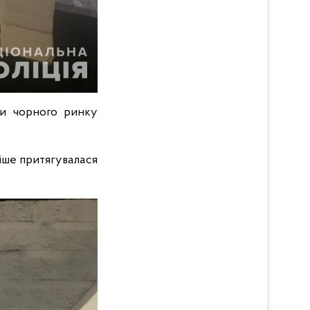
ами чорного ринку
іше притягувалася