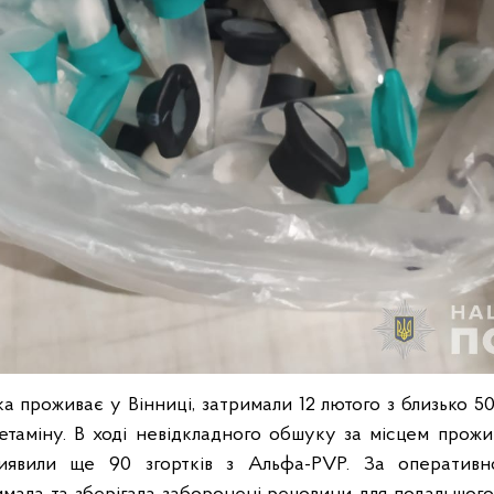
яка проживає у Вінниці, затримали 12 лютого з близько 5
таміну. В ході невідкладного обшуку за місцем прож
виявили ще 90 згортків з Альфа-PVP. За оперативн