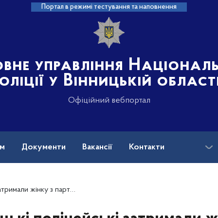
Портал в режимі тестування та наповнення
овне управління Націонал
оліції у Вінницькій област
Офіційний вебпортал
ам
Документи
Вакансії
Контакти
на допомога
тією психотропів на півмільйона гривень