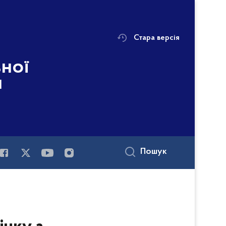
Стара версія
ьної
і
Пошук