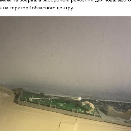
мала та зберігала заборонені речовини для подальшо
 на території обласного центру.