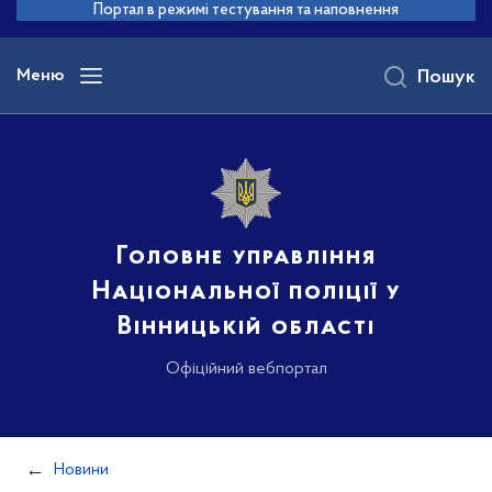
до
Портал в режимі тестування та наповнення
основного
вмісту
Меню
Пошук
Головне управління
Національної поліції у
Вінницькій області
Офіційний вебпортал
Новини