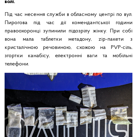
волі.
Під час несення служби в обласному центрі по вул.
Пирогова під час дії комендантської години
правоохоронці зупинили підозрілу жінку. При собі
вона мала таблетки метадону, zip-пакети з
кристалічною речовиною, схожою на PVP-сіль,
згортки канабісу, електронні ваги та мобільні
телефони.