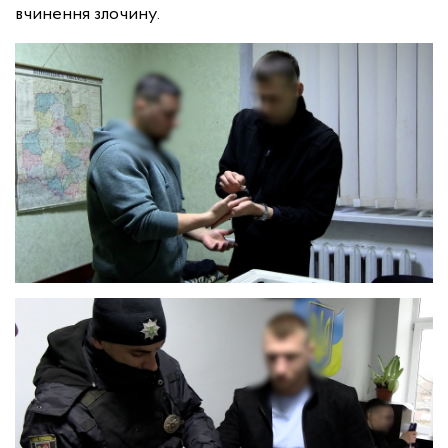
вчинення злочину.