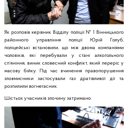
Як розповів керівник Відділу поліції № 1 Вінницького
районного управління поліції Юрій Голуб,
поліцейські встановили, що між двома компаніями
чоловіків, які перебували у стані алкогольного
сп’яніння, виник словесний конфлікт, який переріс у
масову бійку. Під час вчинення правопорушення
зловмисники застосували газ дратівливої дії та
розпилили вогнегасник.
Шістьох учасників злочину затримано.