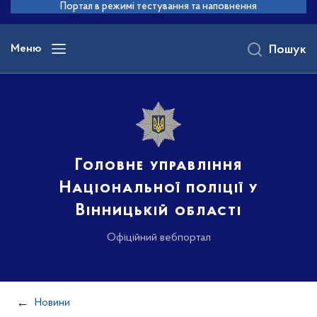
до
Портал в режимі тестування та наповнення
основного
вмісту
Меню
Пошук
Головне управління
Національної поліції у
Вінницькій області
Офіційний вебпортал
Новини