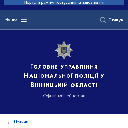
до
Портал в режимі тестування та наповнення
основного
вмісту
Меню
Пошук
Головне управління
Національної поліції у
Вінницькій області
Офіційний вебпортал
Новини