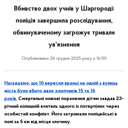
Вбивство двох учнів у Шаргороді:
поліція завершила розслідування,
обвинуваченому загрожує тривале
ув’язнення
Опубліковано 26 грудня 2025 року о 16:00
Нагадаємо, що 10 вересня вранці на одній з вулиць
міста було вбито двох хлопчиків 15 та 16
років.
Смертельні ножові поранення дітям завдав 23-
річний колишній вчитель одного із потерпілих через
особистий конфлікт. Його затримали поліцейські в
полі за 5 км від місця злочину.