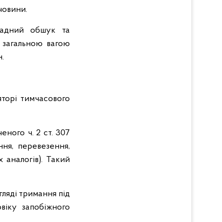
човини.
ладний обшук та
 загальною вагою
.
яторі тимчасового
ного ч. 2 ст. 307
ння, перевезення,
 аналогів). Такий
.
гляді тримання під
віку запобіжного