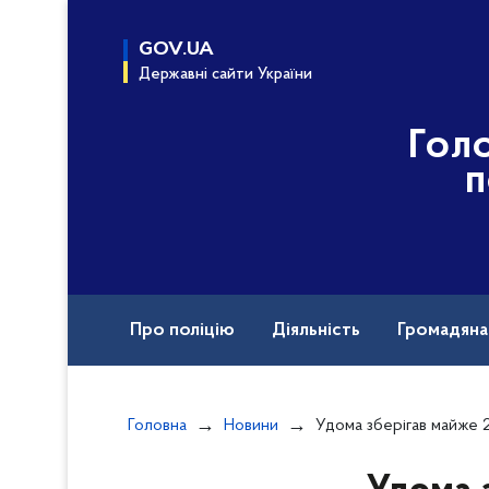
до
основного
GOV.UA
вмісту
Державні сайти України
Гол
п
Про поліцію
Діяльність
Громадян
Назавжди в строю
Міжнародна техніч
Головна
Новини
Удома зберігав майже 250 згортків канабісу вагою понад 2 кілог