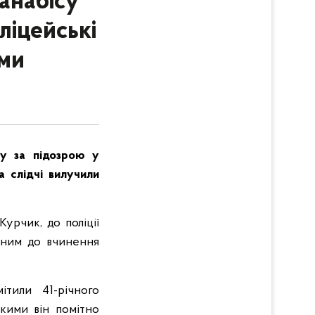
анабісу
ліцейські
ами
ру за підозрою у
а слідчі вилучили
Курчик, до поліції
тним до вчинення
ітили 41-річного
ькими він помітно