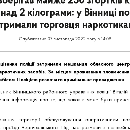
берігав майже 250 згортків к
над 2 кілограми: у Вінниці по
тримали торговця наркотик
Опубліковано 07 листопада 2022 року о 14:08
цівники поліції затримали мешканця обласного цент
ркотичних засобів. За місцем проживання зловмисник
набісом. Поліцією розпочато кримінальне провадження.
ьник Вінницького районного управління поліції Віталій 
ивна інформація про те, що чоловік може бути приче
вання території обслуговування оперативники пом
 проїзді Черняховського. Під час розмови з поліцейс