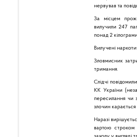
нервував та пові
За місцем прож
вилучили 247 па
понад 2 кілограми
Вилучені наркоти
Зловмисник затри
тримання.
Слідчі повідомил
КК України (неза
пересилання чи з
злочин карається 
Наразі вирішуєтьс
вартою строком 
заходу у вигляді 