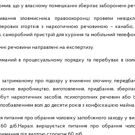
домив, що у власному помешканні зберігає заборонені ре
ивання зловмисника правоохоронці провели невідк
перових згортків з наркотичною речовиною – канабіс,
, саморобний пристрій для куріння та мобільний телефон
чні речовини направлені на експертизу.
маний в процесуальному порядку та перебуває в ізол
и затриманому про підозру у вчиненні злочину, передбаче
конне виробництво, виготовлення, придбання, зберіга
бут наркотичних засобів, психотропних речовин або їх
позбавленням волі до десяти років з конфіскацією майна
я питання про обрання чоловіку запобіжного заходу у ви
60 діб.Наразі вирішується питання про обрання чоло
тримання під вартою строком 60 діб.