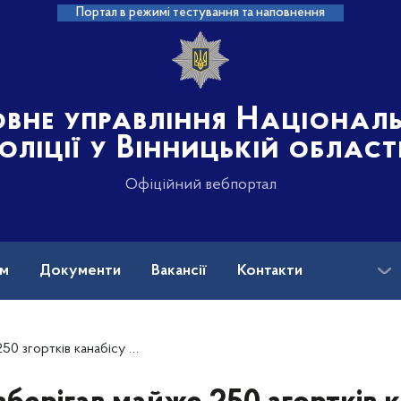
Портал в режимі тестування та наповнення
овне управління Націонал
оліції у Вінницькій област
Офіційний вебпортал
ам
Документи
Вакансії
Контакти
на допомога
рами: у Вінниці поліцейські затримали торговця наркотиками