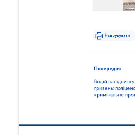
Надрукувати
Попередня
Водій напідпитк
гривень: поліцей
кримінальне про