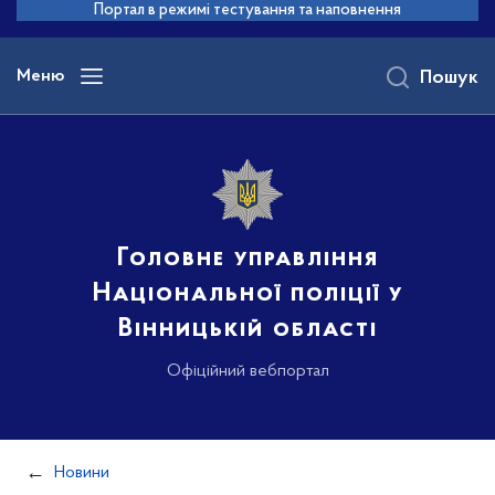
до
Портал в режимі тестування та наповнення
основного
вмісту
Меню
Пошук
Головне управління
Національної поліції у
Вінницькій області
Офіційний вебпортал
Новини