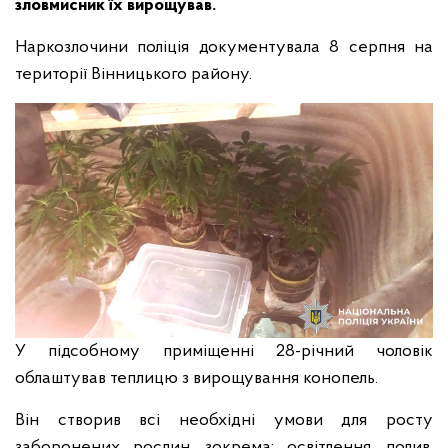
зловмисник їх вирощував.
Наркозлочини поліція документувала 8 серпня на
території Вінницького району.
У підсобному приміщенні 28-річний чоловік
облаштував теплицю з вирощування конопель.
Він створив всі необхідні умови для росту
заборонених рослин, зокрема: освітлення, полив,