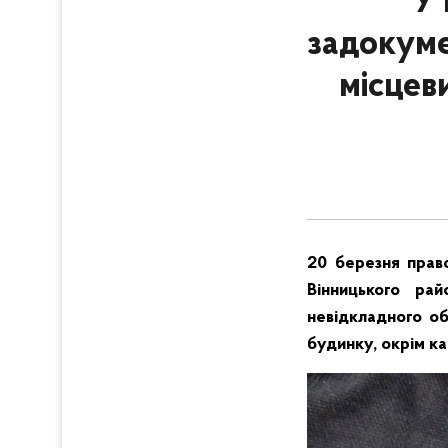
У 
задокуме
місцев
20 березня прав
Вінницького ра
невідкладного об
будинку, окрім ка