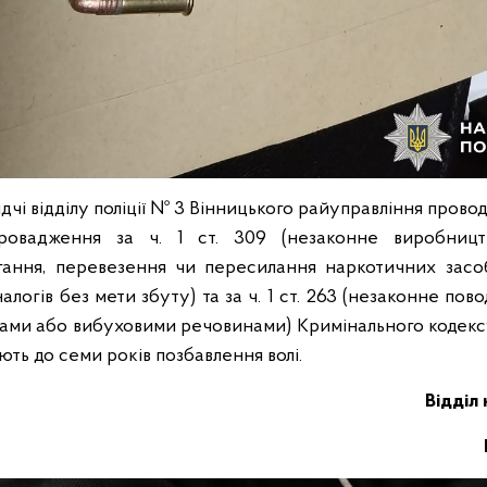
дчі відділу поліції № 3 Вінницького райуправління прово
ровадження за ч. 1 ст. 309 (незаконне виробництв
гання, перевезення чи пересилання наркотичних засо
алогів без мети збуту) та за ч. 1 ст. 263 (незаконне пов
ми або вибуховими речовинами) Кримінального кодексу
ть до семи років позбавлення волі.
Відділ 