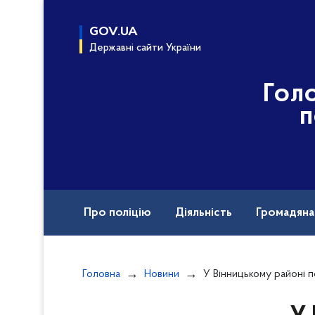
до
основного
GOV.UA
вмісту
Державні сайти України
Гол
п
Про поліцію
Діяльність
Громадян
Назавжди в строю
Міжнародна техніч
Головна
Новини
У Вінницькому районі поліцейські задокументували факт незаконного 