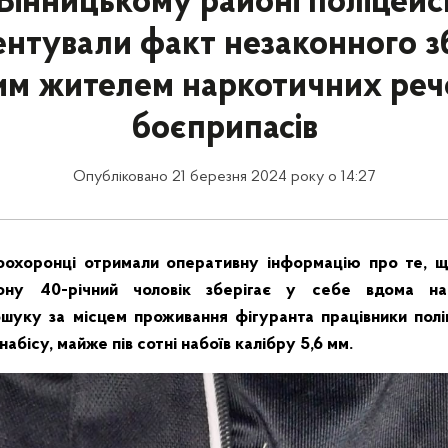
Вінницькому районі поліцейс
нтували факт незаконного з
им жителем наркотичних реч
боєприпасів
Опубліковано 21 березня 2024 року о 14:27
оохоронці отримали оперативну інформацію про те, що
йону 40-річний чоловік зберігає у себе вдома на
шуку за місцем проживання фігуранта працівники поліц
набісу, майже пів сотні набоїв калібру 5,6 мм.