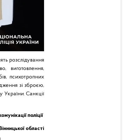
дять розслідування
о, виготовлення,
бів, психотропних
одження зі зброєю,
 України. Санкції
комунікації поліції
Вінницької області