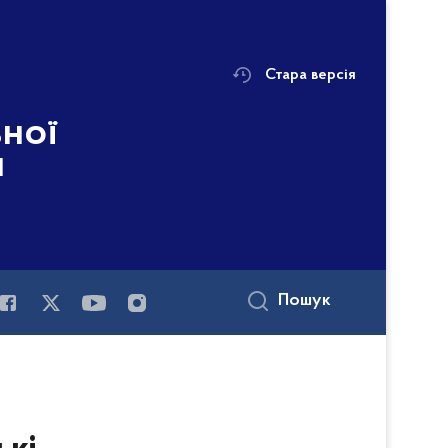
Стара версія
ьної
і
Пошук