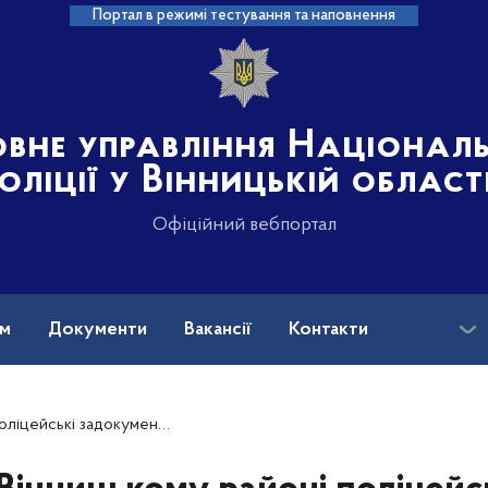
Портал в режимі тестування та наповнення
овне управління Націонал
оліції у Вінницькій област
Офіційний вебпортал
ам
Документи
Вакансії
Контакти
на допомога
зберігання місцевим жителем наркотичних речовин та боєприпасів