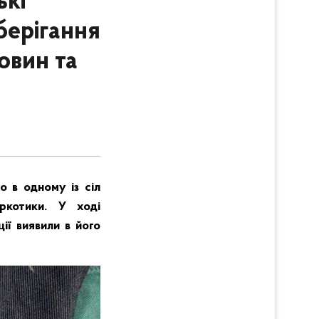
ькі
берігання
овин та
 в одному із сіл
ркотики. У ході
ії виявили в його