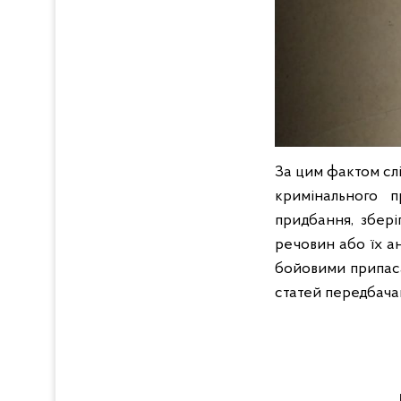
За цим фактом слі
кримінального п
придбання, збері
речовин або їх ан
бойовими припаса
статей передбачаю