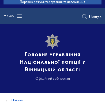
до
Портал в режимі тестування та наповнення
основного
вмісту
Меню
Пошук
Головне управління
Національної поліції у
Вінницькій області
Офіційний вебпортал
Новини