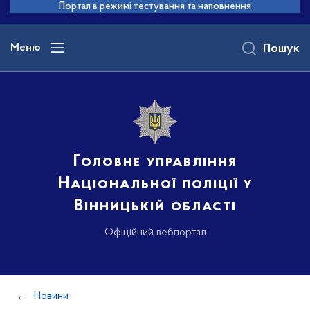
до
Портал в режимі тестування та наповнення
основного
вмісту
Меню
Пошук
Головне управління
Національної поліції у
Вінницькій області
Офіційний вебпортал
Новини