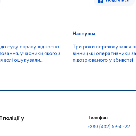
Поділитися
Наступна
 до суду справу відносно
Три роки переховувався пі
овання, учасники якого з
вінницькі оперативники з
я волі ошукували
підозрюваного у вбивстві
 поліції у
Телефон
+380 (432) 59-41-22