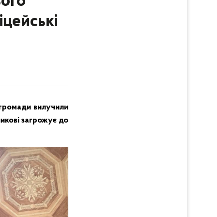
ього
іцейські
ї громади вилучили
никові загрожує до