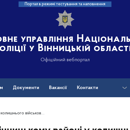
Портал в режимі тестування та наповнення
овне управління Націонал
оліції у Вінницькій област
Офіційний вебпортал
ам
Документи
Вакансії
Контакти
на допомога
ійської федерації поліцейські вилучили зброю