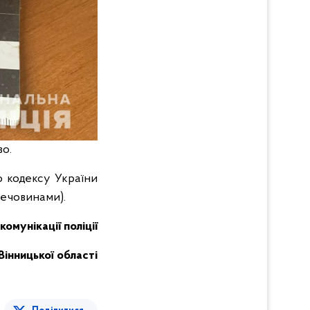
во.
о кодексу України
ечовинами).
комунікації поліції
Вінницької області