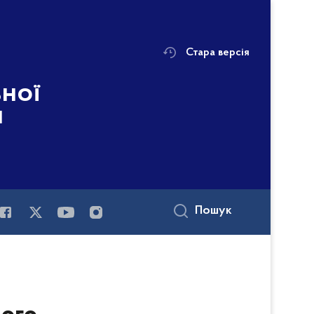
Стара версія
ьної
і
Пошук