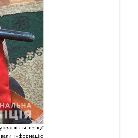
правління поліції
вували інформацію