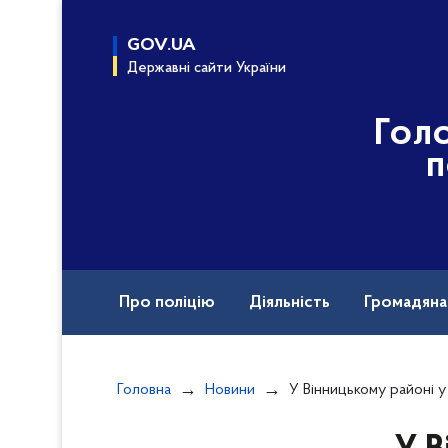
до
основного
GOV.UA
вмісту
Державні сайти України
Гол
п
Про поліцію
Діяльність
Громадян
Назавжди в строю
Міжнародна техніч
Головна
Новини
У Вінницькому районі у колишнього військового рос