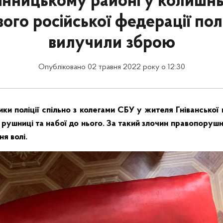
інницькому районі у колишн
вого російської федерації пол
вилучили зброю
Опубліковано 02 травня 2022 року о 12:30
ики поліції спільно з колегами СБУ у жителя Гнівансько
 рушниці та набої до нього. За такий злочин правопоруш
ня волі.