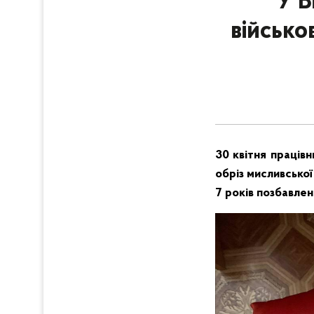
У В
військо
30 квітня працівн
обріз мисливської
7 років позбавлен