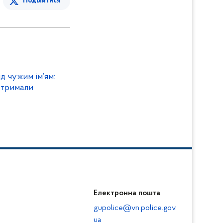
Поділитися
д чужим ім’ям:
атримали
Електронна пошта
gupolice@vn.police.gov.
ua