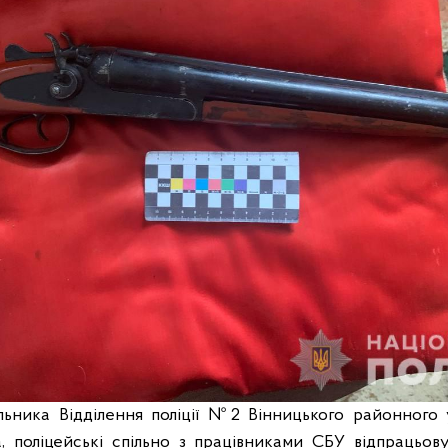
ьника Відділення поліції №2 Вінницького районного у
, поліцейські спільно з працівниками СБУ відпрацьо