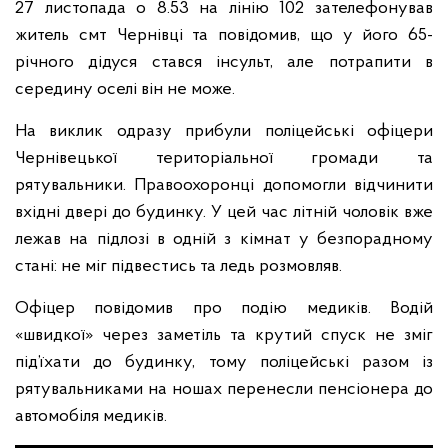
27 листопада о 8.53 на лінію 102 зателефонував
житель смт Чернівці та повідомив, що у його 65-
річного дідуся стався інсульт, але потрапити в
середину оселі він не може.
На виклик одразу прибули поліцейські офіцери
Чернівецької територіальної громади та
рятувальники. Правоохоронці допомогли відчинити
вхідні двері до будинку. У цей час літній чоловік вже
лежав на підлозі в одній з кімнат у безпорадному
стані: не міг підвестись та ледь розмовляв.
Офіцер повідомив про подію медиків. Водій
«швидкої» через заметіль та крутий спуск не зміг
під’їхати до будинку, тому поліцейські разом із
рятувальниками на ношах перенесли пенсіонера до
автомобіля медиків.