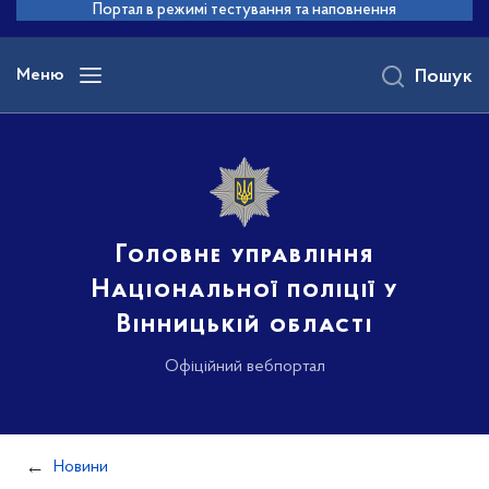
до
Портал в режимі тестування та наповнення
основного
вмісту
Меню
Пошук
Головне управління
Національної поліції у
Вінницькій області
Офіційний вебпортал
Новини