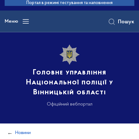
до
Портал в режимі тестування та наповнення
основного
вмісту
Меню
Пошук
Головне управління
Національної поліції у
Вінницькій області
Офіційний вебпортал
Новини