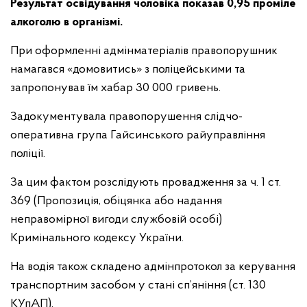
Результат освідування чоловіка показав 0,95 проміле
алкоголю в організмі.
При оформленні адмінматеріалів правопорушник
намагався «домовитись» з поліцейськими та
запропонував їм хабар 30 000 гривень.
Задокументувала правопорушення слідчо-
оперативна група Гайсинського райуправління
поліції.
За цим фактом розслідують провадження за ч. 1 ст.
369 (Пропозиція, обіцянка або надання
неправомірної вигоди службовій особі)
Кримінального кодексу України.
На водія також складено адмінпротокол за керування
транспортним засобом у стані сп’яніння (ст. 130
КУпАП).