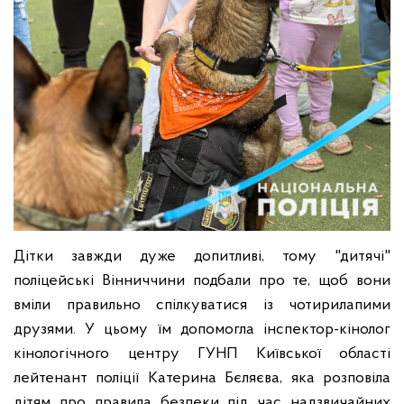
Дітки завжди дуже допитливі, тому "дитячі"
поліцейські Вінниччини подбали про те, щоб вони
вміли правильно спілкуватися із чотирилапими
друзями. У цьому їм допомогла інспектор-кінолог
кінологічного центру ГУНП Київської області
лейтенант поліції Катерина Бєляєва, яка розповіла
дітям про правила безпеки під час надзвичайних