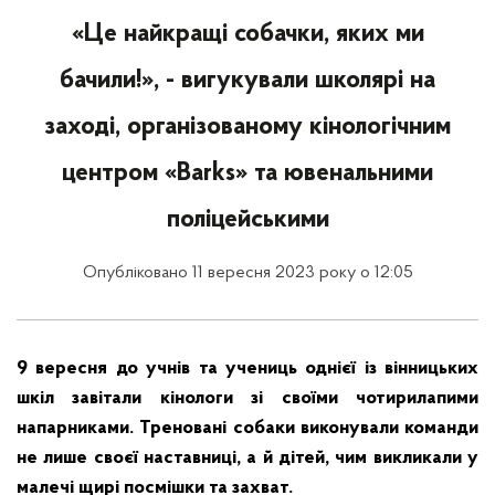
«Це найкращі собачки, яких ми
бачили!», - вигукували школярі на
заході, організованому кінологічним
центром «Barks» та ювенальними
поліцейськими
Опубліковано 11 вересня 2023 року о 12:05
9 вересня до учнів та учениць однієї із вінницьких
шкіл завітали кінологи зі своїми чотирилапими
напарниками. Треновані собаки виконували команди
не лише своєї наставниці, а й дітей, чим викликали у
малечі щирі посмішки та захват.