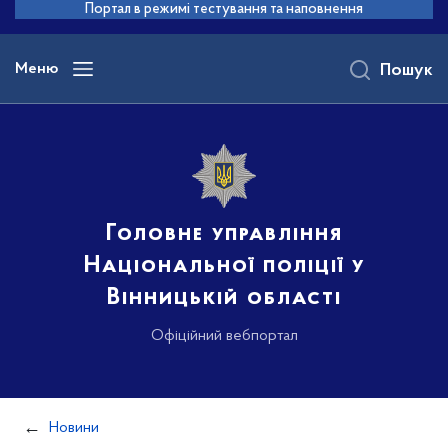
до
Портал в режимі тестування та наповнення
основного
вмісту
Меню
Пошук
Головне управління
Національної поліції у
Вінницькій області
Офіційний вебпортал
Новини