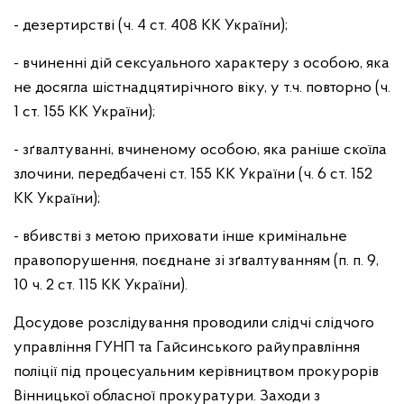
- дезертирстві (ч. 4 ст. 408 КК України);
- вчиненні дій сексуального характеру з особою, яка
не досягла шістнадцятирічного віку, у т.ч. повторно (ч.
1 ст. 155 КК України);
- зґвалтуванні, вчиненому особою, яка раніше скоїла
злочини, передбачені ст. 155 КК України (ч. 6 ст. 152
КК України);
- вбивстві з метою приховати інше кримінальне
правопорушення, поєднане зі зґвалтуванням (п. п. 9,
10 ч. 2 ст. 115 КК України).
Досудове розслідування проводили слідчі слідчого
управління ГУНП та Гайсинського райуправління
поліції під процесуальним керівництвом прокурорів
Вінницької обласної прокуратури. Заходи з