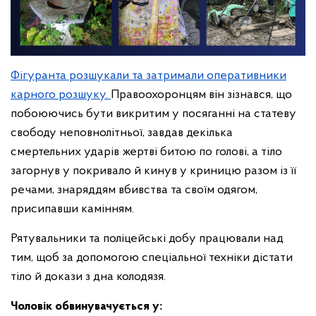
Фігуранта розшукали та затримали оперативники
карного розшуку.
Правоохоронцям він зізнався, що
побоюючись бути викритим у посяганні на статеву
свободу неповнолітньої, завдав декілька
смертельних ударів жертві битою по голові, а тіло
загорнув у покривало й кинув у криницю разом із її
речами, знаряддям вбивства та своїм одягом,
присипавши камінням.
Рятувальники та поліцейські добу працювали над
тим, щоб за допомогою спеціальної техніки дістати
тіло й докази з дна колодязя.
Чоловік обвинувачується у: