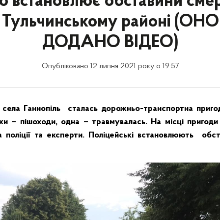
о встановлює обставини сме
 у Тульчинському районі (ОН
ДОДАНО ВІДЕО)
Опубліковано 12 липня 2021 року о 19:57
 села Ганнопіль сталась дорожньо-транспортна пригод
ки – пішоходи, одна – травмувалась. На місці пригод
 поліції та експерти. Поліцейські встановлюють обс