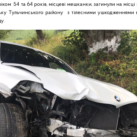
 віком 54 та 64 років, місцеві мешканки, загинули на місц
ьку Тульчинського району з тілесними ушкодженнями г
ду.