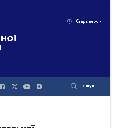
Стара версія
ьної
і
Пошук