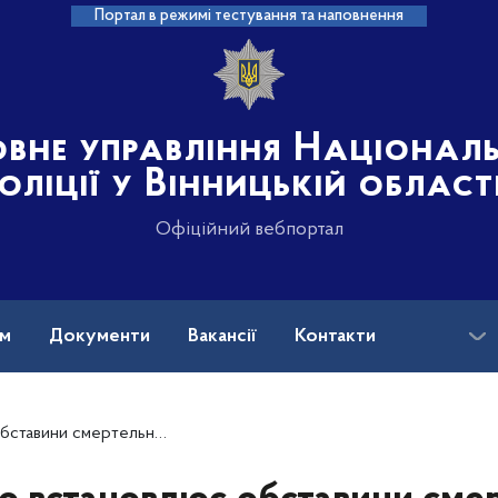
Портал в режимі тестування та наповнення
овне управління Націонал
оліції у Вінницькій област
Офіційний вебпортал
ам
Документи
Вакансії
Контакти
на допомога
Тульчинському районі (ОНОВЛЕНО. ДОДАНО ВІДЕО)