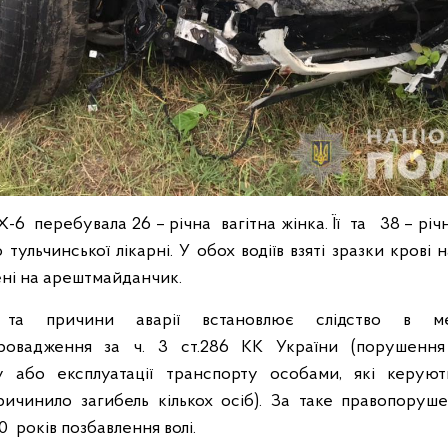
6 перебувала 26 – річна вагітна жінка. Її та 38 – річ
о тульчинської лікарні. У обох водіїв взяті зразки крові н
ені на арештмайданчик.
 та причини аварії встановлює слідство в ме
провадження за ч. 3 ст.286 КК України (порушення
 або експлуатації транспорту особами, які керую
ричинило загибель кількох осіб). За таке правопоруш
0 років позбавлення волі.