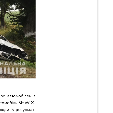
вох автомобілей в
автомобіль BMW X-
юди. В результаті