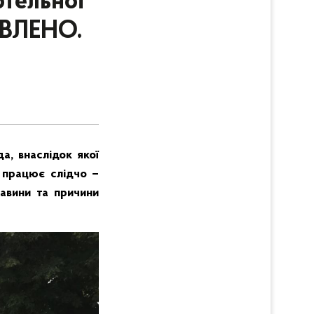
ртельної
ОВЛЕНО.
а, внаслідок якої
и працює слідчо –
тавини та причини