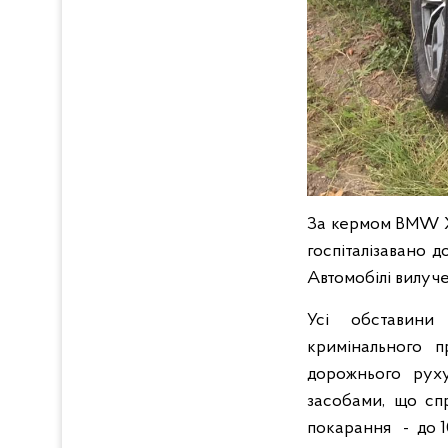
За кермом BMW X-
госпіталізавано д
Автомобілі вилуч
Усі обставини
кримінального 
дорожнього руху
засобами, що сп
покарання - до 1