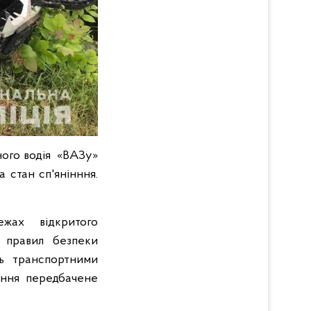
ного водія «ВАЗу»
а стан сп'янінння.
жах відкритого
 правил безпеки
ть транспортними
ення передбачене