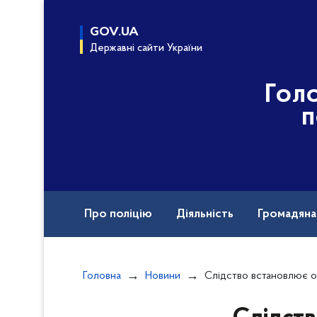
до
основного
GOV.UA
вмісту
Державні сайти України
Гол
п
Про поліцію
Діяльність
Громадян
Назавжди в строю
Міжнародна техніч
Головна
Новини
Слідство встановлює обставини смертельної аварії у 