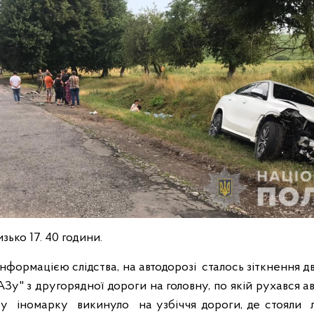
изько 17. 40 години.
нформацією слідства, на автодорозі сталось зіткнення д
АЗу" з другорядної дороги на головну, по якій рухався 
ру іномарку викинуло на узбіччя дороги, де стояли л