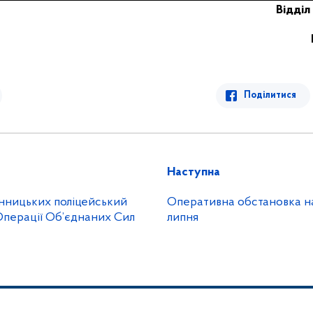
Відділ 
Поділитися
Наступна
інницьких поліцейський
Оперативна обстановка на В
Операції Об’єднаних Сил
липня