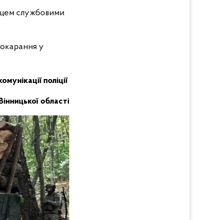
ищем службовими
покарання у
комунікації поліції
Вінницької області