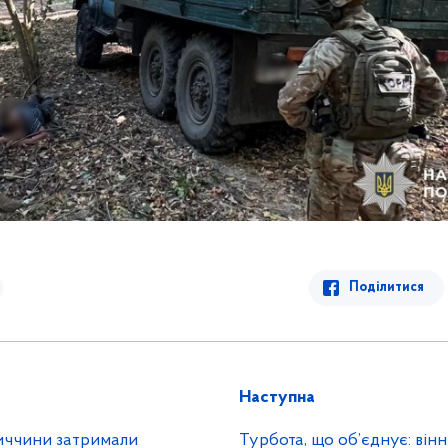
Поділитися
Наступна
ниччини затримали
Турбота, що об’єднує: вінн