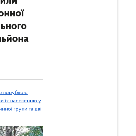
шили
онної
льного
льйона
ою порубкою
ли їх населенню у
нної групи та дві