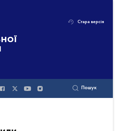
Стара версія
ьної
і
Пошук