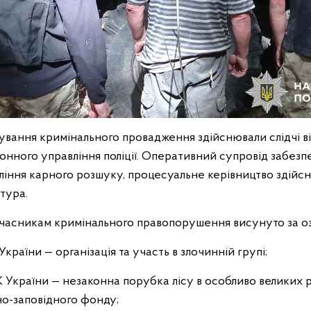
вання кримінального провадження здійснювали слідчі від
онного управління поліції. Оперативний супровід забезп
ління карного розшуку, процесуальне керівництво здійс
тура.
часникам кримінального правопорушення висунуто за о
України — організація та участь в злочинній групі;
К України — незаконна порубка лісу в особливо великих 
но-заповідного фонду;