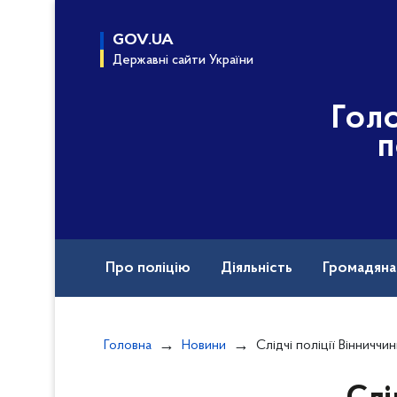
до
основного
GOV.UA
вмісту
Державні сайти України
Гол
п
Про поліцію
Діяльність
Громадян
Назавжди в строю
Міжнародна техніч
Головна
Новини
Слідчі поліції Вінниччини завершили розслідування справи щодо незаконної порубки ліс