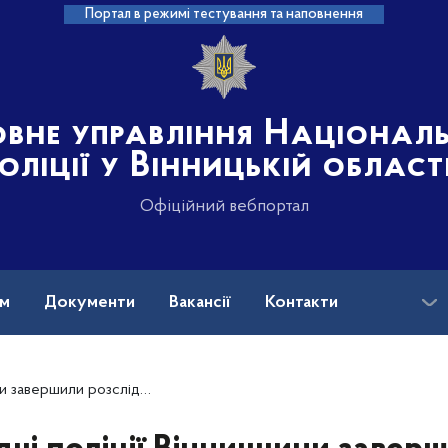
Портал в режимі тестування та наповнення
овне управління Націонал
оліції у Вінницькій област
Офіційний вебпортал
ам
Документи
Вакансії
Контакти
на допомога
у на території національного природного парку на майже 6,5 мільйона гривень