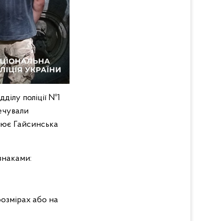
ділу поліції №1
ечували
нює Гайсинська
знаками:
розмірах або на