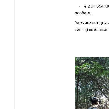
• ч. 2 ст. 364 К
особами.
За вчинення цих 
вигляді позбавлен