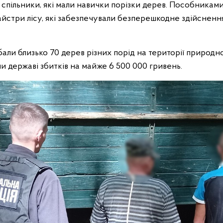
спільники, які мали навички порізки дерев. Пособниками
майстри лісу, які забезпечували безперешкодне здійснен
али близько 70 дерев різних порід на території природн
и державі збитків на майже 6 500 000 гривень.