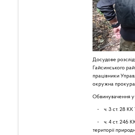
Досудове розсліду
Гайсинського рай
працівники Управ
окружна прокура
Обвинувачення у
• ч. 3 ст. 28 КК 
• ч. 4 ст. 246 К
території природ