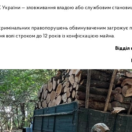
К України — зловживання владою або службовим станов
кримінальних правопорушень обвинуваченим загрожує 
ня волі строком до 12 років із конфіскацією майна.
Відділ 