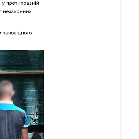
 у протиправній
ня незаконних
о-заповідного