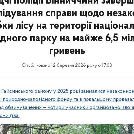
дчі поліції Вінниччини завер
лідування справи щодо незак
ки лісу на території націона
дного парку на майже 6,5 мі
гривень
Опубліковано 12 березня 2026 року о 17:00
в Гайсинського району у 2025 році займалися незаконн
ії природно-заповідного фонду та в подальшому продава
ед обвинувачених — чотири учасники організованої злочи
сництва.