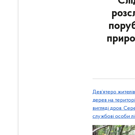
Слі
розс
поруб
приро
Дев’ятеро жителі
дерев на територ
вигляді дров. Сер
службові особи лі