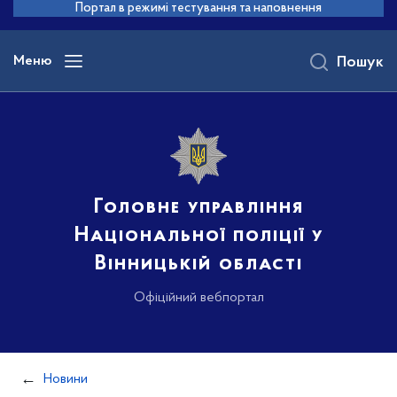
до
Портал в режимі тестування та наповнення
основного
вмісту
Меню
Пошук
Головне управління
Національної поліції у
Вінницькій області
Офіційний вебпортал
Новини