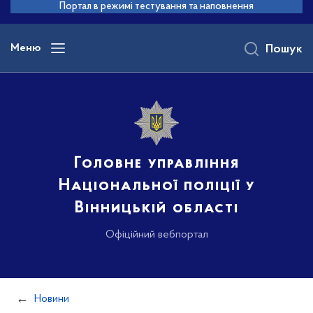
до
Портал в режимі тестування та наповнення
основного
вмісту
Меню
Пошук
Головне управління
Національної поліції у
Вінницькій області
Офіційний вебпортал
Новини