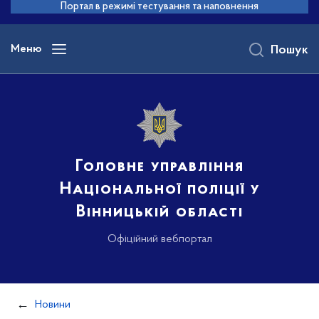
до
Портал в режимі тестування та наповнення
основного
вмісту
Меню
Пошук
Головне управління
Національної поліції у
Вінницькій області
Офіційний вебпортал
Новини