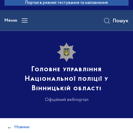
до
Портал в режимі тестування та наповнення
основного
вмісту
Меню
Пошук
Головне управління
Національної поліції у
Вінницькій області
Офіційний вебпортал
Новини