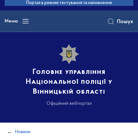
до
Портал в режимі тестування та наповнення
основного
вмісту
Меню
Пошук
Головне управління
Національної поліції у
Вінницькій області
Офіційний вебпортал
Новини