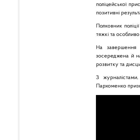
поліцейської при
позитивні результ
Полковник поліції
тяжкі та особливо
На завершення 
зосереджена й на
розвитку та дисци
З журналістами,
Пархоменко призна