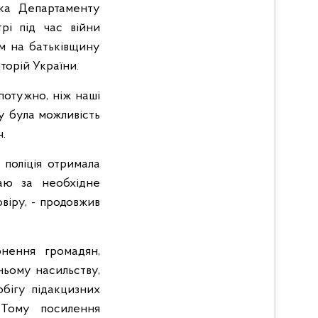
ика Департаменту
трі під час війни
м на батьківщину
торій України.
потужно, ніж наші
му була можливість
.
 поліція отримала
жаю за необхідне
віру, - продовжив
рнення громадян,
ньому насильству,
обігу підакцизних
. Тому посилення