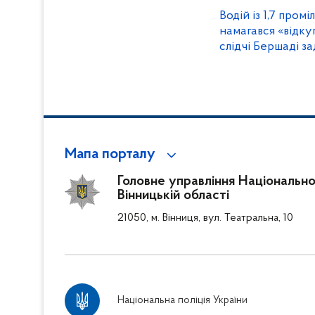
Водій із 1,7 промі
намагався «відку
слідчі Бершаді з
правопорушника
Мапа порталу
Головне управління Національної
Вінницькій області
21050, м. Вінниця, вул. Театральна, 10
Національна поліція України