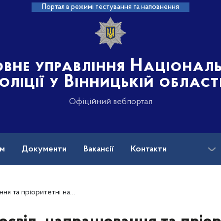
Портал в режимі тестування та наповнення
овне управління Націонал
оліції у Вінницькій област
Офіційний вебпортал
ам
Документи
Вакансії
Контакти
на допомога
ьник поліції Вінниччини Юрій Пархоменко під час зустрічі зі ЗМІ