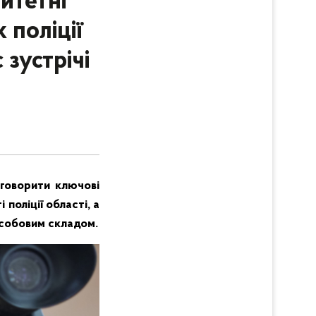
итетні
 поліції
зустрічі
бговорити ключові
поліції області, а
особовим складом.