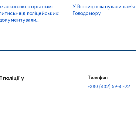
ле алкоголю в організмі
У Вінниці вшанували пам’я
питись» від поліцейських:
Голодомору
адокументували
 поліції у
Телефон
+380 (432) 59-41-22