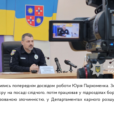
ились попереднім досвідом роботи Юрія Пархоменка. Зо
ру на посаді слідчого, потім працював у підрозділах бо
зованою злочинністю, у Департаментах карного розшу