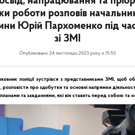
освід, напрацювання та пріор
и роботи розповів начальник
ини Юрій Пархоменко під час 
зі ЗМІ
Опубліковано 24 листопада 2023 року о 15:55
ковник поліції зустрівся з представниками ЗМІ, щоб о
, розповісти про здобутки та основні напрямки діяльності 
планами та завданнями, які він ставить перед собою та 