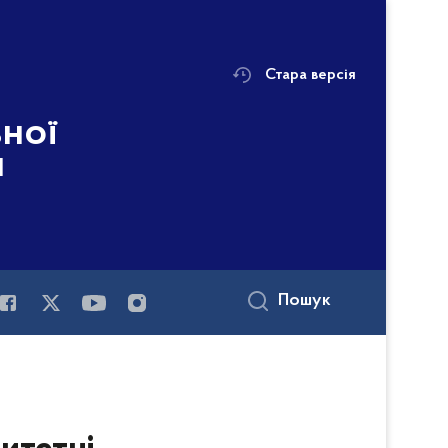
Стара версія
ьної
і
Пошук