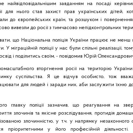
е найвідповідальнішим завданням на посаді керівн
ції для нього став захист прав українських дітей, ко
али до європейських країн, та розшуком і повернення
сово вивезли до росії з тимчасово непідконтрольних тери
ати, що Національна поліція України працює не менш 
и. У міграційній поліції у нас були спільні реалізації, то
освід і поділитись своїм, - повідомив Юрій Олександрович
омасштабного вторгнення росії на територію України
римку суспільства. Я це відчув особисто, тож вва
цювати для людей і заради них, аби заслужити їхню до
ого главку поліції зазначив, що реагування на зве
иття злочинів та якісне розслідування, протидія домаш
ізованою злочинністю, у т.ч. у напрямку незаконного 
ься пріоритетними у його професійній діяльності