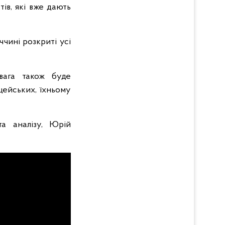
ів, які вже дають
ччині розкриті усі
вага також буде
цейських, їхньому
та аналізу, Юрій