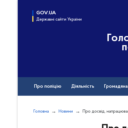
до
основного
GOV.UA
вмісту
Державні сайти України
Гол
п
Про поліцію
Діяльність
Громадян
Назавжди в строю
Міжнародна техніч
Головна
Новини
Про досвід, напрацювання та пріоритетні напрямки роботи розповів начал