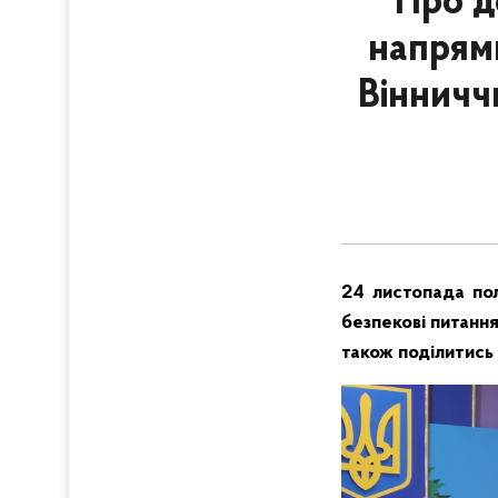
Про д
напрямк
Вінничч
24 листопада пол
безпекові питання
також поділитись 