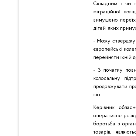
Складним і чи н
міграційної полі
вимушено переїх
дітей, яких приму
- Можу стверджув
європейські колег
перейняти їхній д
- З початку повн
колосальну підт
продовжувати пра
він.
Керівник обласн
оперативне розкр
боротьба з орган
товарів, являют