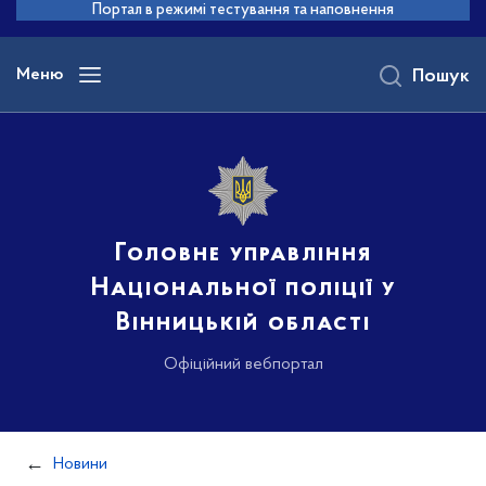
до
Портал в режимі тестування та наповнення
основного
вмісту
Меню
Пошук
Головне управління
Національної поліції у
Вінницькій області
Офіційний вебпортал
Новини