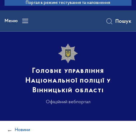
до
Портал в режимі тестування та наповнення
основного
вмісту
Меню
Пошук
Головне управління
Національної поліції у
Вінницькій області
Офіційний вебпортал
Новини