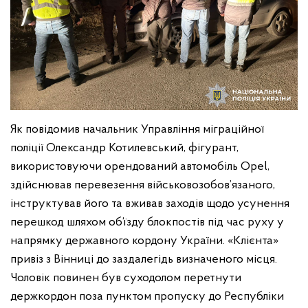
Як повідомив начальник Управління міграційної
поліції Олександр Котилевський, фігурант,
використовуючи орендований автомобіль Opel,
здійснював перевезення військовозобов’язаного,
інструктував його та вживав заходів щодо усунення
перешкод шляхом об’їзду блокпостів під час руху у
напрямку державного кордону України. «Клієнта»
привіз з Вінниці до заздалегідь визначеного місця.
Чоловік повинен був суходолом перетнути
держкордон поза пунктом пропуску до Республіки