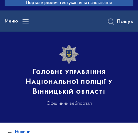
до
Портал в режимі тестування та наповнення
основного
вмісту
Меню
Пошук
Головне управління
Національної поліції у
Вінницькій області
Офіційний вебпортал
Новини