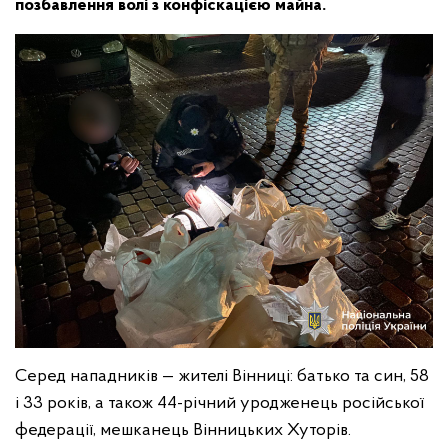
позбавлення волі з конфіскацією майна.
Серед нападників — жителі Вінниці: батько та син, 58
і 33 років, а також 44-річний уродженець російської
федерації, мешканець Вінницьких Хуторів.