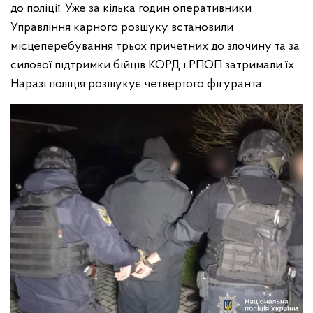
до поліції. Уже за кілька годин оперативники
Управління карного розшуку встановили
місцеперебування трьох причетних до злочину та за
силової підтримки бійців КОРД і РПОП затримали їх.
Наразі поліція розшукує четвертого фігуранта.