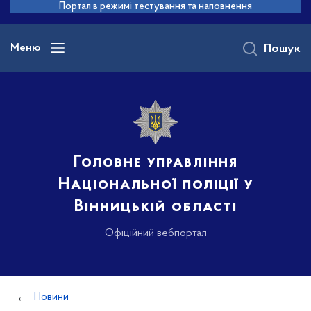
до
Портал в режимі тестування та наповнення
основного
вмісту
Меню
Пошук
Головне управління
Національної поліції у
Вінницькій області
Офіційний вебпортал
Новини