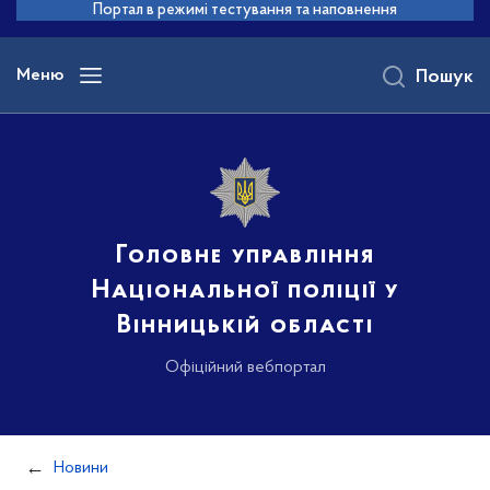
до
Портал в режимі тестування та наповнення
основного
вмісту
Меню
Пошук
Головне управління
Національної поліції у
Вінницькій області
Офіційний вебпортал
Новини