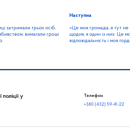
Наступна
ці затримали трьох осіб,
«Це моя громада, я тут не г
вбивством, вимагали гроші
щодня, я один із них. Це м
о
відповідальність і моя горді
поліцейський офіцер гро
Вознюк
 поліції у
Телефон
+380 (432) 59-41-22