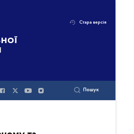
Стара версія
ьної
і
Пошук