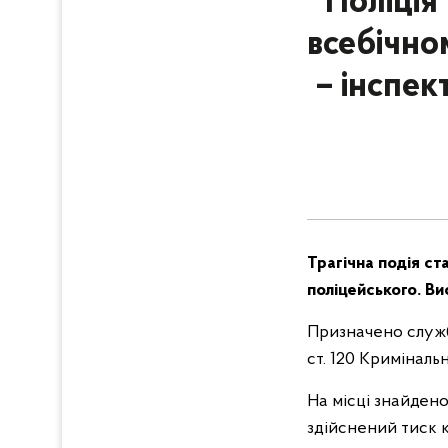
Поліція
всебічно
– інспек
Трагічна подія ст
поліцейського. В
Призначено служб
ст. 120 Криміналь
На місці знайдено
здійснений тиск к