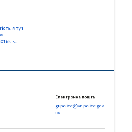
ість, я тут
оя
сть», -
мади Артур
Електронна пошта
gupolice@vn.police.gov.
ua