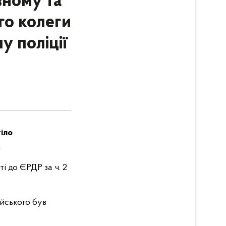
вному та
го колеги
у поліції
тіло
.
і до ЄРДР за ч. 2
ейського був