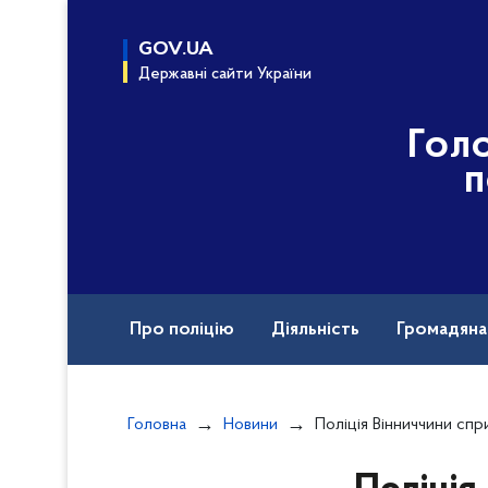
до
основного
GOV.UA
вмісту
Державні сайти України
Гол
п
Про поліцію
Діяльність
Громадян
Назавжди в строю
Міжнародна техніч
Головна
Новини
Поліція Вінниччини сприяє ДБР у повному та всебічному розслідуванні смерті нашо