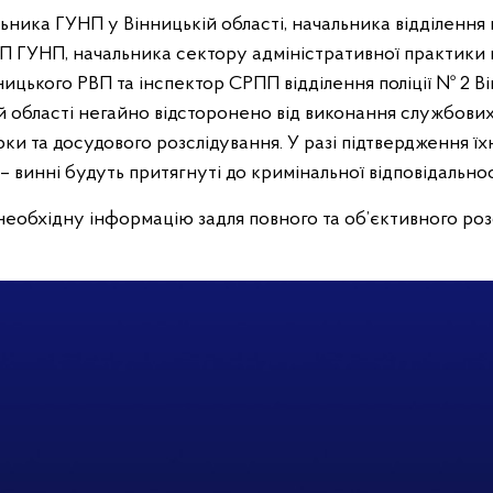
ника ГУНП у Вінницькій області, начальника відділення п
 ГУНП, начальника сектору адміністративної практики ві
ицького РВП та інспектор СРПП відділення поліції № 2 В
 області негайно відсторонено від виконання службових 
ки та досудового розслідування. У разі підтвердження їх
 – винні будуть притягнуті до кримінальної відповідальнос
еобхідну інформацію задля повного та об’єктивного роз