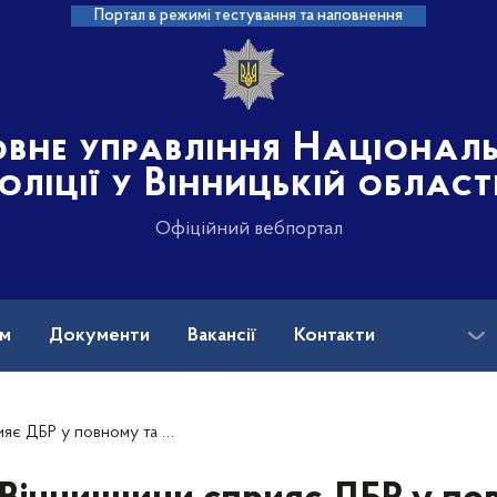
Портал в режимі тестування та наповнення
овне управління Націонал
оліції у Вінницькій област
Офіційний вебпортал
ам
Документи
Вакансії
Контакти
на допомога
го колеги – інспектора Хмільницького райвідділу поліції Віктора Білецького