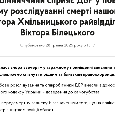
 Вінниччини сприяє ДБР у по
му розслідуванні смерті нашо
тора Хмільницького райвідділ
Віктора Білецького
Опубліковано 28 травня 2025 року о 13:17
алась вчора ввечері – у гаражному приміщенні виявлено 
исловлюємо співчуття рідним та близьким правоохоронця
ове розслідування та співробітники ДБР внесли відомост
ного кодексу України – доведення до самогубства.
 передсмертну записку із зазначенням того, що на поліц
ерівництвом поліції області.