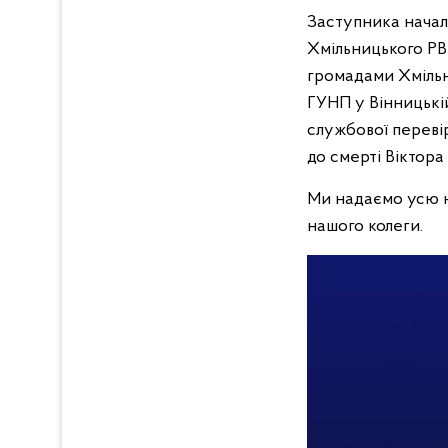
Заступника началь
Хмільницького РВП
громадами Хмільн
ГУНП у Вінницькій
службової перевір
до смерті Віктора
Ми надаємо усю н
нашого колеги.