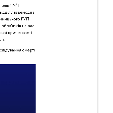
оліції № 1
дділу взаємодії з
інницького РУП
обов’язків на час
ньої причетності
ті.
слідування смерті