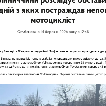
Вінниччини розслідує обстав
дній з яких постраждав непо
мотоцикліст
Опубліковано 14 березня 2026 року о 12:48
ня у Вінниці та Жмеринському районі. За фактами автопригод проводяться досу
 Вінниці на вулиці Магістратській. За попередньою інформацією слідства, 
тив зіткнення з автомобілем Volkswagen під керуванням 58-річного водія. 
рух та здійснив дотичне зіткнення з автомобілем Toyota, яким керував 43-
лась пасажирка автомобіля Volkswagen – 59-річна жителька Вінницького р