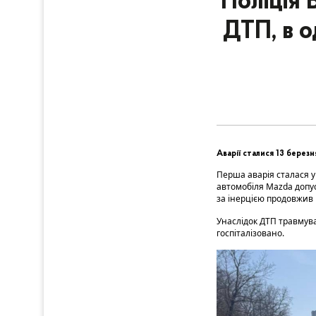
Поліція 
ДТП, в о
Аварії сталися 13 берез
Перша аварія сталася у
автомобіля Mazda допус
за інерцією продовжив 
Унаслідок ДТП травмува
госпіталізовано.