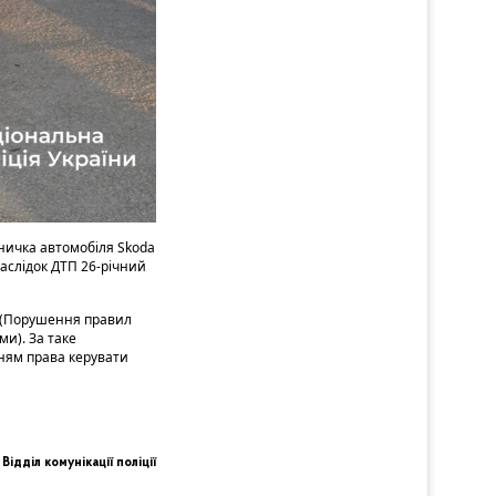
аничка автомобіля Skoda
наслідок ДТП 26-річний
и (Порушення правил
ми). За таке
ням права керувати
Відділ комунікації поліції