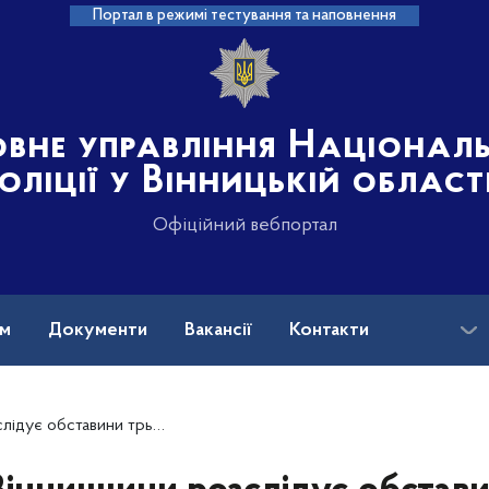
Портал в режимі тестування та наповнення
овне управління Націонал
оліції у Вінницькій област
Офіційний вебпортал
ам
Документи
Вакансії
Контакти
на допомога
дній з яких постраждав неповнолітній мотоцикліст