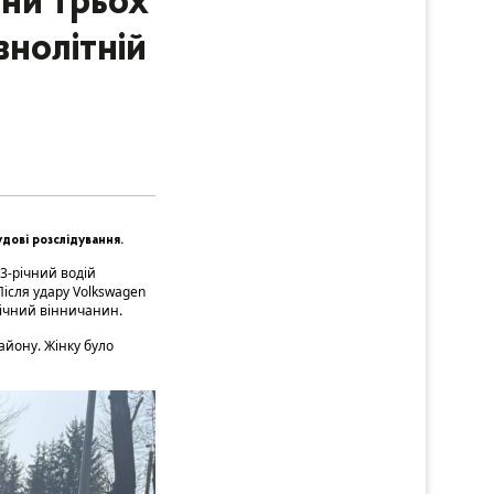
ини трьох
внолітній
дові розслідування.
53-річний водій
Після удару Volkswagen
річний вінничанин.
айону. Жінку було