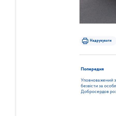
Надрукувати
Попередня
Уповноважений з 
безвісти за особ
Добросердов роз
розділ «Впізнанн
порталі «Єдине в