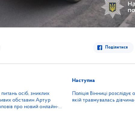
Поділитися
Наступна
питань осіб, зниклих
Поліція Вінниці розслідує
ливих обставин Артур
якій травмувалась дівчина
повів про новий онлайн-
я за татуюванням» на
ікно для громадян».