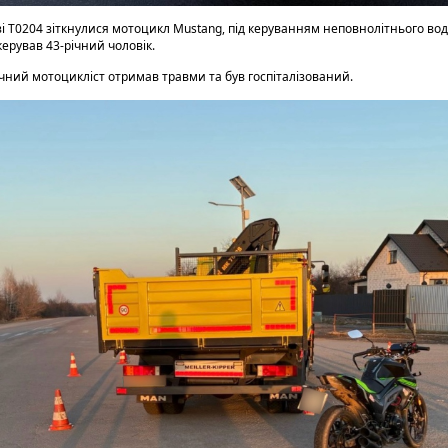
зі Т0204 зіткнулися мотоцикл Mustang, під керуванням неповнолітнього во
ерував 43-річний чоловік.
-річний мотоцикліст отримав травми та був госпіталізований.