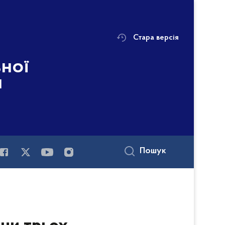
Стара версія
ьної
і
Пошук