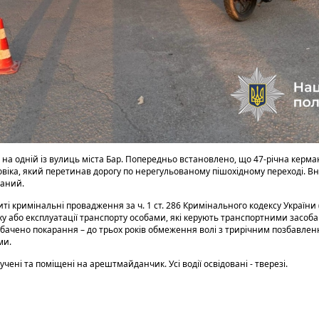
 на одній із вулиць міста Бар. Попередньо встановлено, що 47-річна керм
овіка, який перетинав дорогу по нерегульованому пішохідному переході. В
ваний.
ті кримінальні провадження за ч. 1 ст. 286 Кримінального кодексу Україн
у або експлуатації транспорту особами, які керують транспортними засоба
ачено покарання – до трьох років обмеження волі з трирічним позбавлен
ми.
чені та поміщені на арештмайданчик. Усі водії освідовані - тверезі.