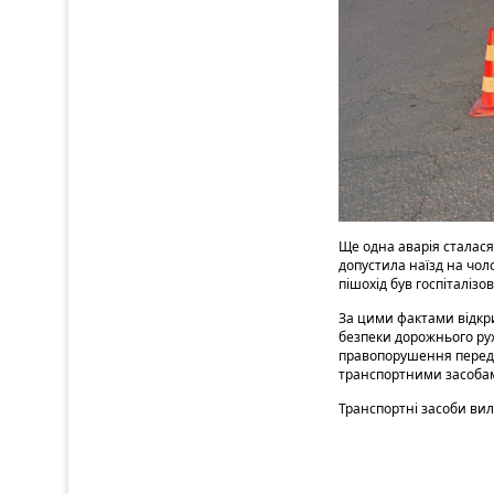
Ще одна аварія сталася
допустила наїзд на чол
пішохід був госпіталізо
За цими фактами відкри
безпеки дорожнього рух
правопорушення передб
транспортними засоба
Транспортні засоби вилу