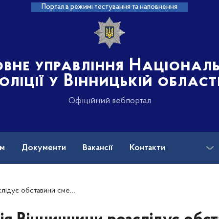
Портал в режимі тестування та наповнення
овне управління Націонал
оліції у Вінницькій област
Офіційний вебпортал
ам
Документи
Вакансії
Контакти
на допомога
мертельної ДТП в Жмеринському районі