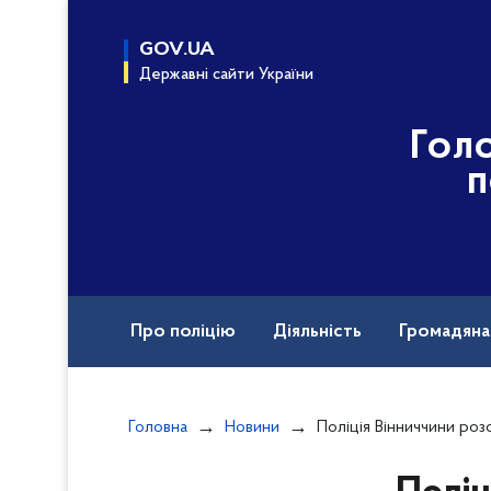
до
основного
GOV.UA
вмісту
Державні сайти України
Гол
п
Про поліцію
Діяльність
Громадян
Назавжди в строю
Міжнародна техніч
Головна
Новини
Поліція Вінниччини розслідує обставини с