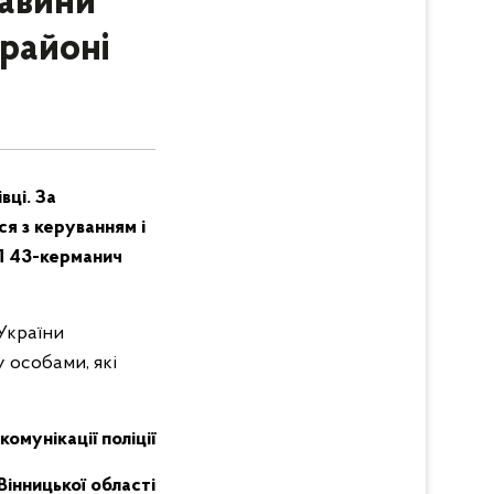
тавини
районі
вці. За
ся з керуванням і
ТП 43-керманич
 України
 особами, які
комунікації поліції
Вінницької області