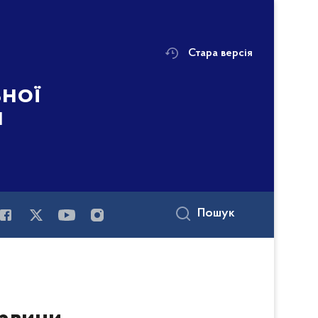
Стара версія
ьної
і
Пошук