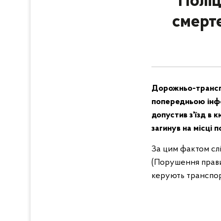
Поліц
смерт
Дорожньо-транспо
попередньою інфор
допустив з'їзд в 
загинув на місці п
За цим фактом слі
(Порушення прави
керують транспор