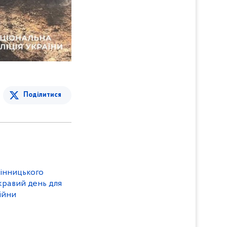
Поділитися
Вінницького
кравий день для
війни