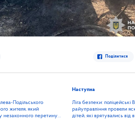
Поділитися
Наступна
лева-Подільського
Ліга безпеки: поліцейські 
ого жителя, який
райуправління провели яс
му незаконного перетину
дітей, які врятувались від 