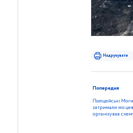
Надрукувати
Попередня
Поліцейські Моги
затримали місцев
організував схе
для чоловіків