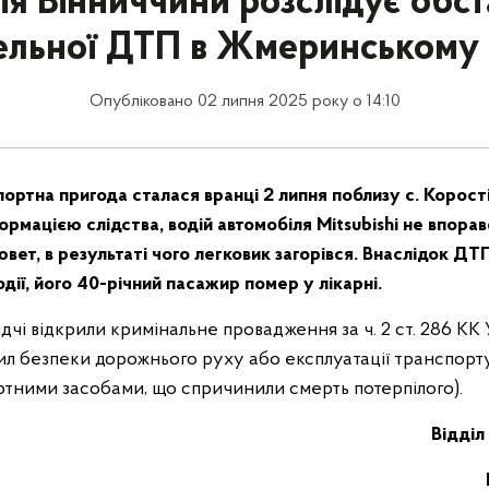
ія Вінниччини розслідує обс
ельної ДТП в Жмеринському 
Опубліковано 02 липня 2025 року о 14:10
ртна пригода сталася вранці 2 липня поблизу с. Корості
мацією слідства, водій автомобіля Mitsubishi не впорав
кювет, в результаті чого легковик загорівся. Внаслідок Д
одії, його 40-річний пасажир помер у лікарні.
дчі відкрили кримінальне провадження за ч. 2 ст. 286 КК
л безпеки дорожнього руху або експлуатації транспорту
тними засобами, що спричинили смерть потерпілого).
Відділ 