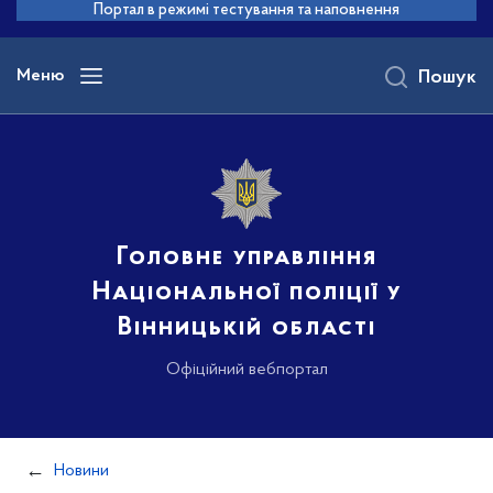
до
Портал в режимі тестування та наповнення
основного
вмісту
Меню
Пошук
Головне управління
Національної поліції у
Вінницькій області
Офіційний вебпортал
Новини