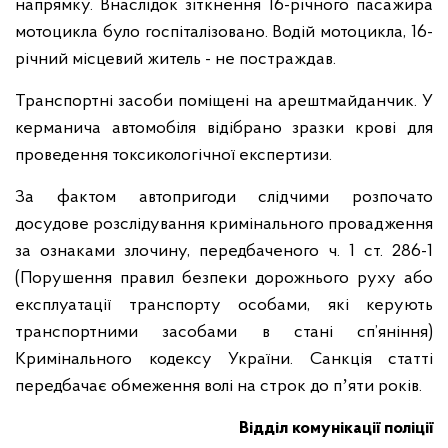
напрямку. Внаслідок зіткнення 16-річного пасажира
мотоцикла було госпіталізовано. Водій мотоцикла, 16-
річний місцевий житель - не постраждав.
Транспортні засоби поміщені на арештмайданчик. У
керманича автомобіля відібрано зразки крові для
проведення токсикологічної експертизи.
За фактом автопригоди слідчими розпочато
досудове розслідування кримінального провадження
за ознаками злочину, передбаченого ч. 1 ст. 286-1
(Порушення правил безпеки дорожнього руху або
експлуатації транспорту особами, які керують
транспортними засобами в стані сп’яніння)
Кримінального кодексу України. Санкція статті
передбачає обмеження волі на строк до пʼяти років.
Відділ комунікації поліції