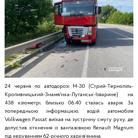
24 червня по автодорозі М-30 (Стрий-Тернопіль-
Кропивницький-Знамя'нка-Луганськ-Ізварине) на
438 кілометрі, близько 06.40 сталась аварія. За
попередньою інформацією, водій автомобіля
Volkwagen Рassat виїхав на зустрічну смугу руху, де
допустив зіткнення із вантажівкою Renault Magnum
під керуванням 62-річного харків’янина.