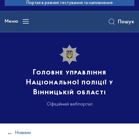
до
Портал в режимі тестування та наповнення
основного
вмісту
Меню
Пошук
Головне управління
Національної поліції у
Вінницькій області
Офіційний вебпортал
Новини