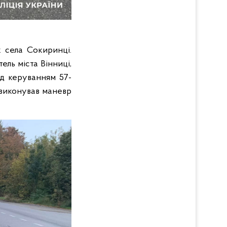
 села Сокиринці.
ель міста Вінниці,
ід керуванням 57-
 виконував маневр