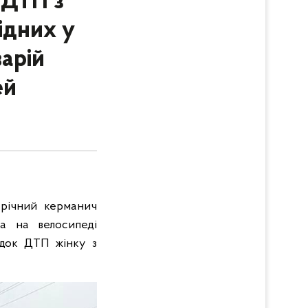
 ДТП з
ідних у
варій
ей
-річний керманич
ка на велосипеді
ідок ДТП жінку з