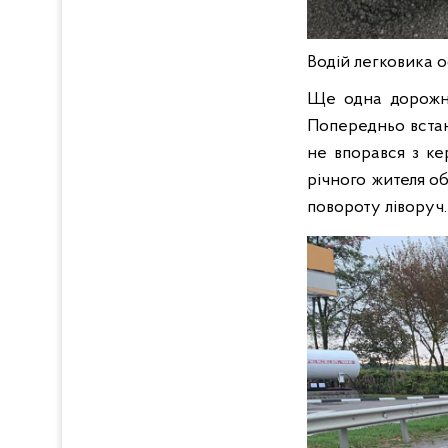
Водій легковика о
Ще одна дорожнь
Попередньо встано
не впорався з ке
річного жителя о
повороту ліворуч.