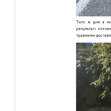
Того ж дня в мі
результаті зіткн
травмами доставле