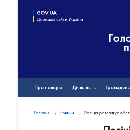
до
основного
GOV.UA
вмісту
Державні сайти України
Гол
п
Про поліцію
Діяльність
Громадян
Назавжди в строю
Міжнародна техніч
Головна
Новини
Поліція розслідує обставини трьох ДТП з травмованими, які трапилися на вихідн