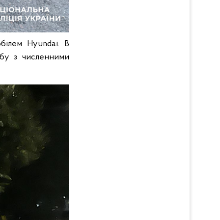
білем Hyundai. В
собу з численними