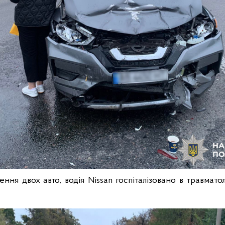
нення двох авто, водія Nissan госпіталізовано в травмато