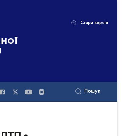
Стара версія
ьної
і
Пошук