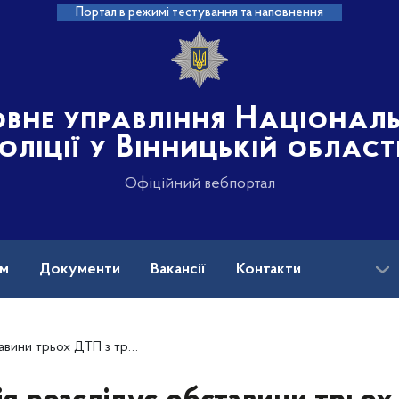
Портал в режимі тестування та наповнення
овне управління Націонал
оліції у Вінницькій област
Офіційний вебпортал
ам
Документи
Вакансії
Контакти
на допомога
их у Вінницькому районі В наслідок аварій травмувань зазнали троє людей