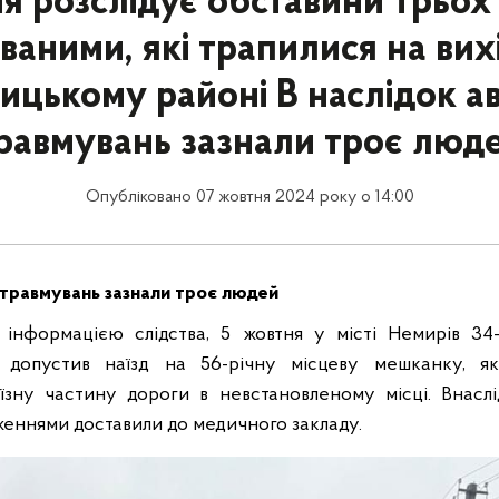
ія розслідує обставини трьох
ваними, які трапилися на вих
ицькому районі В наслідок а
равмувань зазнали троє люд
Опубліковано 07 жовтня 2024 року о 14:00
й травмувань зазнали троє людей
інформацією слідства, 5 жовтня у місті Немирів 34
 допустив наїзд на 56-річну місцеву мешканку, я
їзну частину дороги в невстановленому місці. Внасл
еннями доставили до медичного закладу.