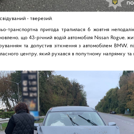
свідуваний - тверезий.
о-транспортна пригода трапилася 6 жовтня неподалік
влено, що 43-річний водій автомобіля Nissan Rogue, жит
руванням та допустив зіткнення з автомобілем BMW, п
бласного центру, який рухався в попутному напрямку та