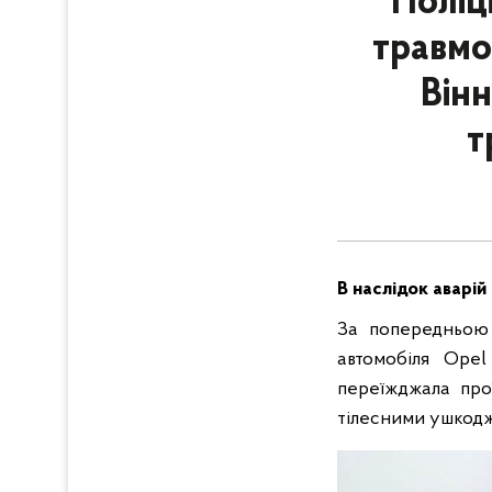
Поліц
травмо
Вінн
т
В наслідок аварі
За попередньою 
автомобіля Opel
переїжджала про
тілесними ушкодж