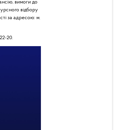
нсію, вимоги до
курсного відбору
ті за адресою: м.
22-20.