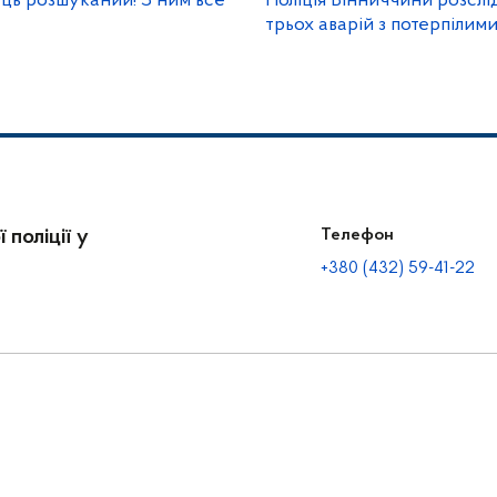
ць розшуканий! З ним все
Поліція Вінниччини розслі
трьох аварій з потерпілим
 поліції у
Телефон
+380 (432) 59-41-22