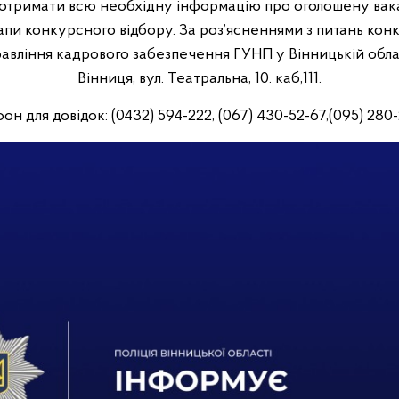
 отримати всю необхідну інформацію про оголошену вака
тапи конкурсного відбору. За роз’ясненнями з питань кон
равління кадрового забезпечення ГУНП у Вінницькій облас
Вінниця, вул. Театральна, 10. каб,111.
он для довідок: (0432) 594-222, (067) 430-52-67,(095) 280-