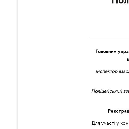
Пол
Головним управ
в
Інспектор взво
Поліцейський взв
Реєстрац
Для участі у кон