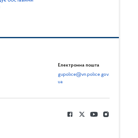
дує обставини
и
Електронна пошта
gupolice@vn.police.gov.
ua