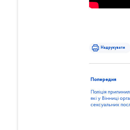
Надрукувати
Попередня
Поліція припинила
які у Вінниці орг
сексуальних пос