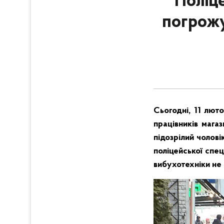
Поліц
погрожу
Сьогодні, 11 люто
працівників мага
підозрілий чолові
поліцейської спец
вибухотехніки не 