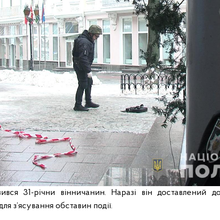
ився 31-річни вінничанин. Наразі він доставлений до
 для з’ясування обставин події.