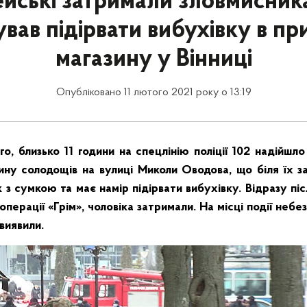
ейські затримали зловмисника
вав підірвати вибухівку в пр
магазину у Вінниці
Опубліковано 11 лютого 2021 року о 13:19
го, близько 11 години на спецлінію поліції 102 надійшл
зину солодощів на вулиці Миколи Оводова, що біля їх 
к з сумкою та має намір підірвати вибухівку. Відразу пі
операції «Грім», чоловіка затримали. На місці події неб
виявили.