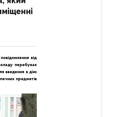
, який
иміщенні
о повідомлення від
закладу перебуває
сля введення в дію
езпечних предметів