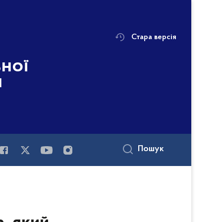
Стара версія
ьної
і
Пошук