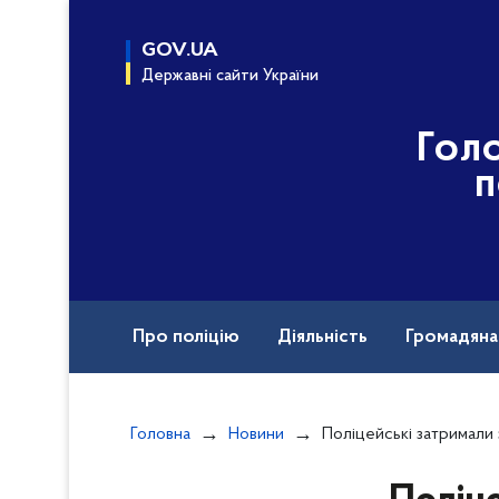
до
основного
GOV.UA
вмісту
Державні сайти України
Гол
п
Про поліцію
Діяльність
Громадян
Назавжди в строю
Міжнародна техніч
Головна
Новини
Поліцейські затримали зловмисника, який погрожував пі