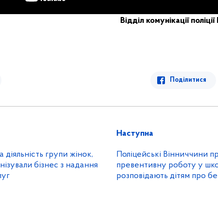
Відділ комунікації поліції
Поділитися
Наступна
 діяльність групи жінок,
Поліцейські Вінниччини п
анізували бізнес з надання
превентивну роботу у школах та
луг
розпо