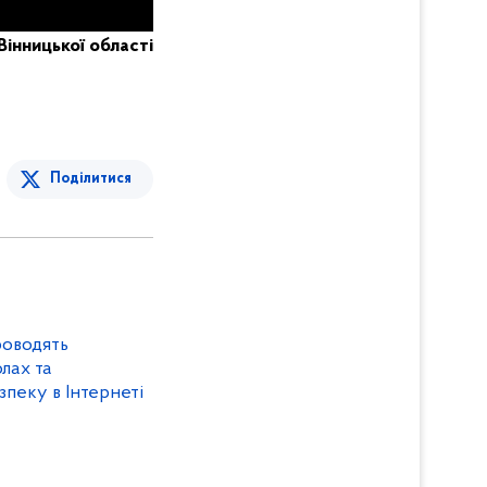
Вінницької області
Поділитися
роводять
відають дітям про безпеку в Інтернеті