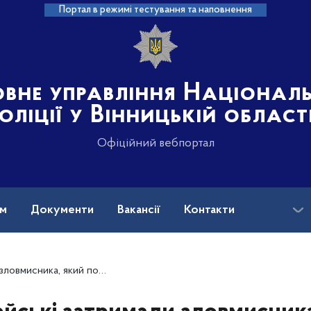
Портал в режимі тестування та наповнення
овне управління Націонал
оліції у Вінницькій област
Офіційний вебпортал
ам
Документи
Вакансії
Контакти
на допомога
дірвати вибухівку в приміщенні магазину у Вінниці