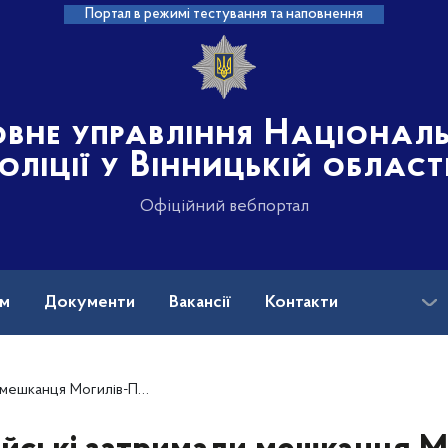
Портал в режимі тестування та наповнення
овне управління Націонал
оліції у Вінницькій област
Офіційний вебпортал
ам
Документи
Вакансії
Контакти
на допомога
ьського району, який підірвав двох людей