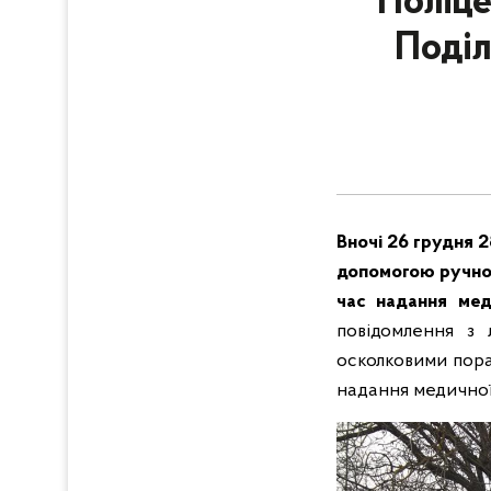
Поліце
Поділ
Вночі 26 грудня 
допомогою ручної
час надання ме
повідомлення з 
осколковими пора
надання медично