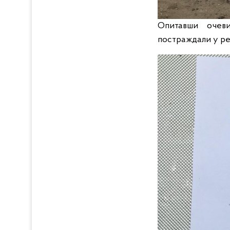
Опитавши очеви
постраждали у рез