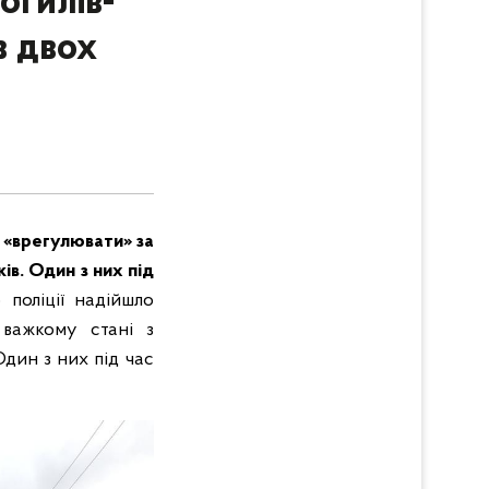
огилів-
в двох
 «врегулювати» за
в. Один з них під
 поліції надійшло
 важкому стані з
дин з них під час