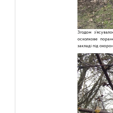
Згодом з’ясувал
осколкове поран
закладі під охор