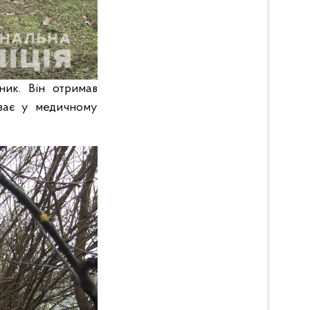
ник. Він отримав
уває у медичному