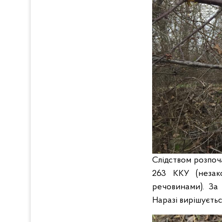
Слідством розпоча
263 ККУ (незак
речовинами). За 
Наразі вирішуєть