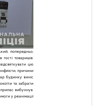
ький, попередньо,
в гості товаришів.
 відсвяткувати цю
онфлікти, причини
дар будинку виніс
покоїти та забрати
єприпас вибухнув.
омоги у реанімації