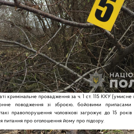
ті кримінальне провадження за ч. 1 ст. 115 ККУ (умисне вб
онне поводження зі зброєю, бойовими припасами
такі правопорушення чоловікові загрожує до 15 років 
ся питання про оголошення йому про підозру.