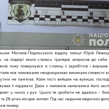
льник Могилів-Подільського відділу поліції Юрій Левиц
 на подвір’ї якого сталась трагедія, запросив до себе 
ижнів тому повернувся зі столиці з заробітків і вирішив
астілля між чоловіками неодноразово виникали словесні к
сутніх не пам’ятає. Коли гості вийшли на вулицю, госпо
ував її підірвати. Двоє з чоловіків намагалися його зас
мет у нього з рук. Цього їм зробити не вдалось – бо
а 28-річні місцеві жителі. Під час надання медичної доп
ків помер.