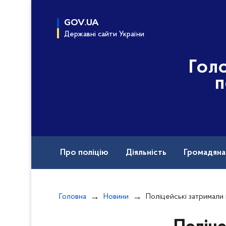
до
основного
GOV.UA
вмісту
Державні сайти України
Гол
п
Про поліцію
Діяльність
Громадян
Назавжди в строю
Міжнародна техніч
Головна
Новини
Поліцейські затримали мешканця Могилів-Поділ