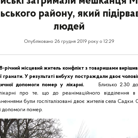
йські затримали мешканця М
ьського району, який підірва
людей
Опубліковано 26 грудня 2019 року о 12:29
28-річний місцевий житель конфлікт з товаришами вирішив
 гранати. У результаті вибуху постраждали двоє чоловікі
дичної допомоги помер у лікарні.
Близько 2.30 до
лікарні про те, що до реанімаційного відділення в
неннями були госпіталізовані двоє жителів села Садки. О
ї допомоги помер.