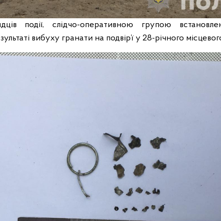
дців події, слідчо-оперативною групою встановле
ультаті вибуху гранати на подвір’ї у 28-річного місцевог