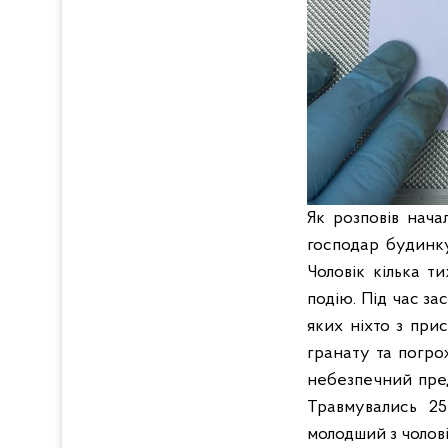
Як розповів нача
господар будинку,
Чоловік кілька т
подію. Під час з
яких ніхто з при
гранату та погрож
небезпечний пред
Травмувались 25 т
молодший з чолові