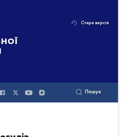
Стара версія
ьної
і
Пошук