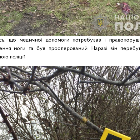
ось, що медичної допомоги потребував і правопоруш
ення ноги та був прооперований. Наразі він переб
оною поліції.