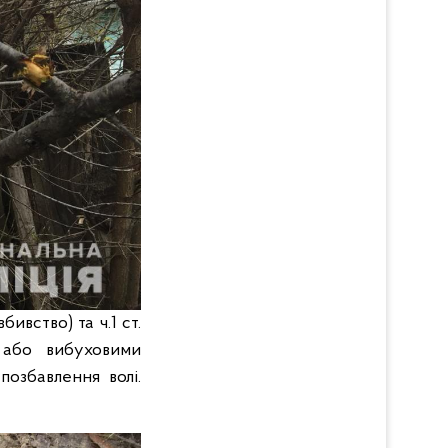
ивство) та ч.1 ст.
 або вибуховими
позбавлення волі.