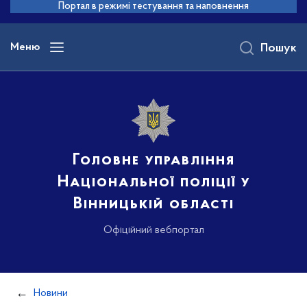
до
Портал в режимі тестування та наповнення
основного
вмісту
Меню
Пошук
Головне управління
Національної поліції у
Вінницькій області
Офіційний вебпортал
Новини