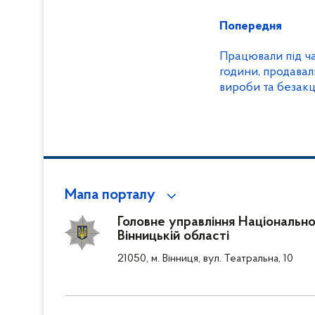
Попередня
Працювали під ча
години, продавал
вироби та безакц
поліцейські Він
незаконну діяльн
закладу
Мапа порталу
Головне управління Національної
Вінницькій області
21050, м. Вінниця, вул. Театральна, 10