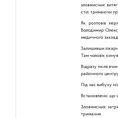
зловмисник витяг
стіл, тримаючи пр
Як розповів кері
Володимир Олекс
медичного заклад
Залишивши лікарню
Там чоловік кинув
Відразу після вч
районного центру
Під час вибуху ні
Встановлено, що 
Зловмисник затри
тримання.