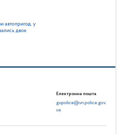
и автопригод, у
вались двоє
Електронна пошта
gupolice@vn.police.gov.
ua