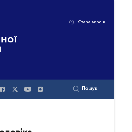
Стара версія
ьної
і
Пошук