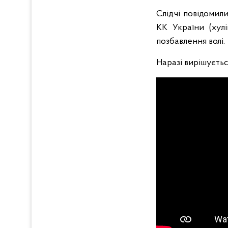
Слідчі повідомил
КК України (хул
позбавлення волі.
Наразі вирішуєть