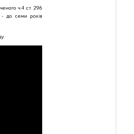
еного ч.4 ст. 296
 - до семи років
у.