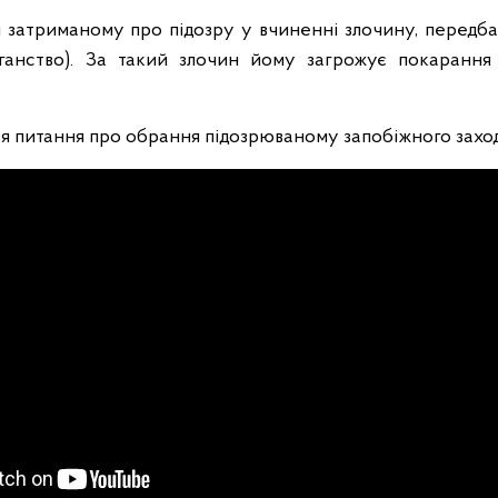
и затриманому про підозру у вчиненні злочину, передбач
іганство). За такий злочин йому загрожує покарання
ся питання про обрання підозрюваному запобіжного заход