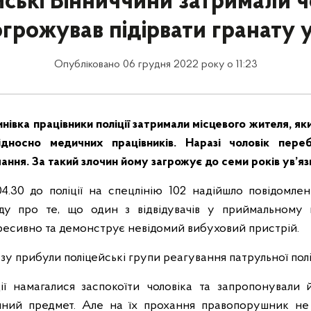
ські Вінниччини затримали ч
грожував підірвати гранату у
Опубліковано 06 грудня 2022 року о 11:23
инівка працівники поліції затримали місцевого жителя, яки
відносно медичних працівників. Наразі чоловік пере
ння. За такий злочин йому загрожує до семи років ув’яз
04.30 до поліції на спецлінію 102 надійшло повідомлен
ду про те, що один з відвідувачів у приймальному ві
ресивно та демонструє невідомий вибуховий пристрій.
зу прибули поліцейські групи реагування патрульної поліц
ії намагалися заспокоїти чоловіка та запропонували
чний предмет. Але на їх прохання правопорушник не 