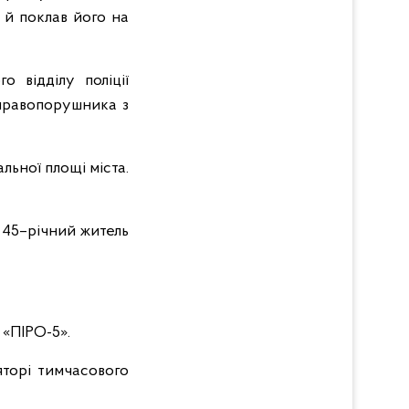
 й поклав його на
о відділу поліції
правопорушника з
льної площі міста.
 45–річний житель
 «ПІРО-5».
яторі тимчасового