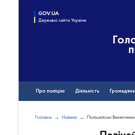
до
основного
GOV.UA
вмісту
Державні сайти України
Гол
п
Про поліцію
Діяльність
Громадян
Назавжди в строю
Міжнародна техніч
Головна
Новини
Поліцейські Вінниччини затримали чоловіка, як