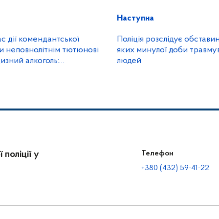
Наступна
с дії комендантської
Поліція розслідує обставин
и неповнолітнім тютюнові
яких минулої доби травму
изний алкоголь:
людей
ниччини припинили
ість розважального
 поліції у
Телефон
+380 (432) 59-41-22