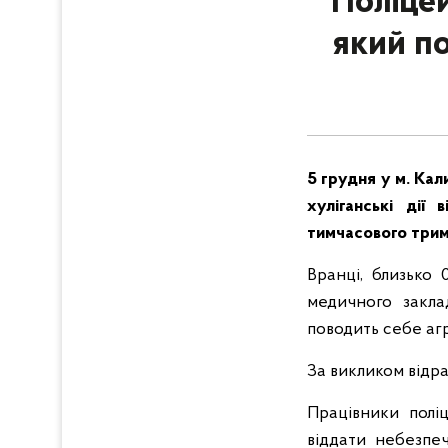
Поліцей
який по
5 грудня у м. Кал
хуліганські дії 
тимчасового трима
Вранці, близько 
медичного закла
поводить себе аг
За викликом відра
Працівники поліц
віддати небезпе