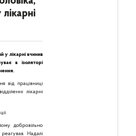
оловіка,
 лікарні
й у лікарні вчинив
буває в ізоляторі
нення.
ня від працівниці
дділенні лікарні
ії.
 йому добровільно
реагував. Надалі