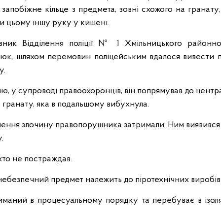
 запобіжне кільце з предмета, зовні схожого на гранату,
и цьому іншу руку у кишені.
вник Відділення поліції № 1 Хмільницького районног
юк, шляхом перемовин поліцейським вдалося вивести 
у.
, у супроводі правоохоронців, він попрямував до центра
 гранату, яка в подальшому вибухнула.
инення злочину правопорушника затримали. Ним виявився
.
хто не постраждав.
небезпечний предмет належить до піротехнічних виробів
маний в процесуальному порядку та перебуває в ізол