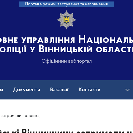
Портал в режимі тестування та наповнення
овне управління Націонал
оліції у Вінницькій област
Офіційний вебпортал
ам
Документи
Вакансії
Контакти
на допомога
ий погрожував підірвати гранату у лікарні