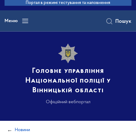
до
Портал в режимі тестування та наповнення
основного
вмісту
Меню
Пошук
Головне управління
Національної поліції у
Вінницькій області
Офіційний вебпортал
Новини