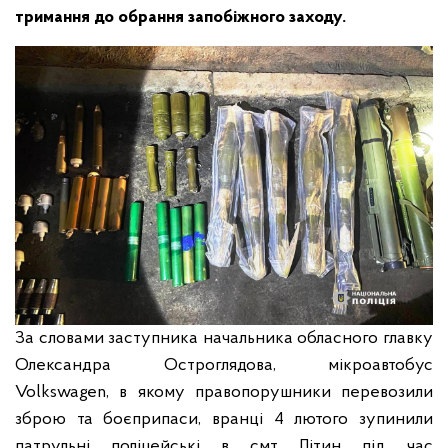
тримання до обрання запобіжного заходу.
За словами заступника начальника обласного главку
Олександра Остроглядова, мікроавтобус
Volkswagen, в якому правопорушники перевозили
зброю та боєприпаси, вранці 4 лютого зупинили
патрульні поліцейські в смт Літин під час