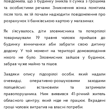
повідомила, що з будинку зникла її сумка з грошима
та особистими речами. Зникнення жінка помітила
після того, як їй почали надходити повідомлення про
розрахунок її банківською картою у магазинах.
Як з’ясувалось, діти зловмисника та потерпілої
товаришували. 19 травня чоловік прийшов до
будинку вінничанки аби забрати свою дитину
додому. У той момент на території домоволодіння
нікого не було. Зловмисник зайшов у будинок,
забрав чуже майно та пішов.
Завдяки опису підозрілої особи, який надали
очевидці, оперативно-розшуковими заходами
поліцейські встановили та затримали
правопорушника. Ним виявився 41-річний житель
обласного центру, який ніде не працює. Вкрадені
гроші чоловік витратив на власні потреби.