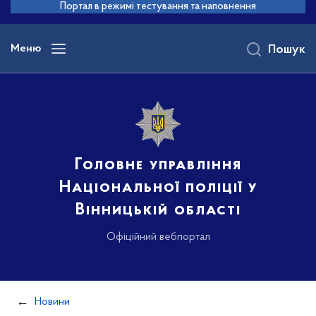
до
Портал в режимі тестування та наповнення
основного
вмісту
Меню
Пошук
Головне управління
Національної поліції у
Вінницькій області
Офіційний вебпортал
Новини