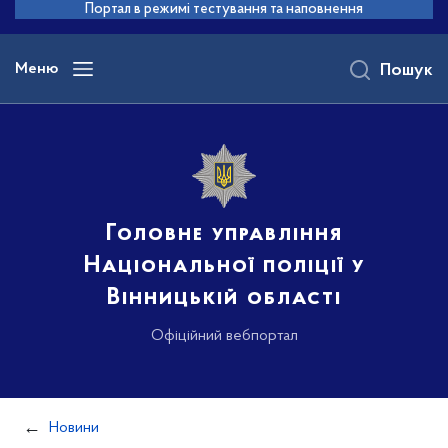
до
Портал в режимі тестування та наповнення
основного
вмісту
Меню
Пошук
Головне управління
Національної поліції у
Вінницькій області
Офіційний вебпортал
Новини