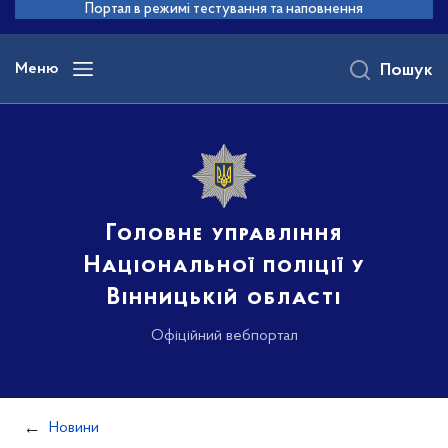
до
Портал в режимі тестування та наповнення
основного
вмісту
Меню
Пошук
Головне управління
Національної поліції у
Вінницькій області
Офіційний вебпортал
Новини