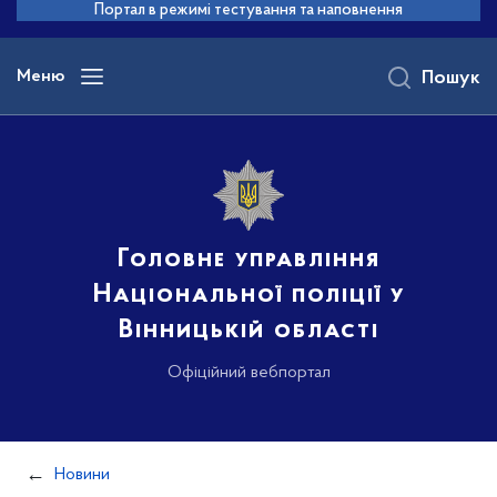
до
Портал в режимі тестування та наповнення
основного
вмісту
Меню
Пошук
Головне управління
Національної поліції у
Вінницькій області
Офіційний вебпортал
Новини