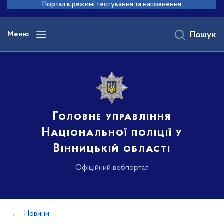
до
Портал в режимі тестування та наповнення
основного
вмісту
Меню
Пошук
Головне управління
Національної поліції у
Вінницькій області
Офіційний вебпортал
Новини